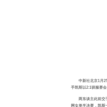
中新社北京1月25日
手凯斯以2:1驯服
两东谈主此前交手五
网女单半决赛，凯斯一