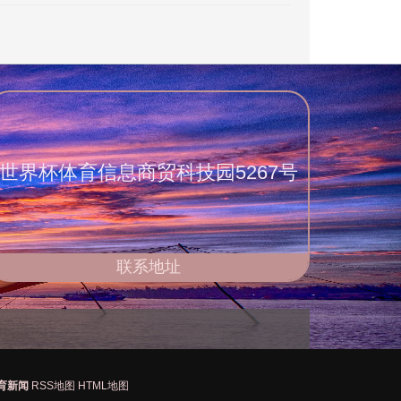
世界杯体育信息商贸科技园5267号
联系地址
育新闻
RSS地图
HTML地图