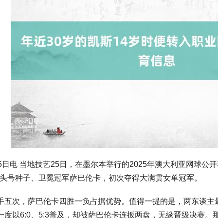
电 当地技艺25日，在墨尔本举行的2025年澳大利亚网球公
赛会头号种子、卫冕冠军萨巴伦卡，初次夺得大满贯女单冠军。
次，萨巴伦卡四胜一负占据优势。值得一提的是，两东谈主最近
度以6:0、5:3普及，却被萨巴伦卡连扳两盘，无缘晋级决赛