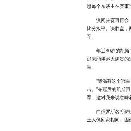
思每个东谈主在赛事
澳网决赛再再会，情
比分扳平。决胜盘，
军。
年近30岁的凯斯14
迟未能捧起大满贯的
军。
“我渴慕这个冠军太
击。”夺冠后的凯斯
军，这对我来说意味
白俄罗斯名将萨巴伦
王人像回家相同。固