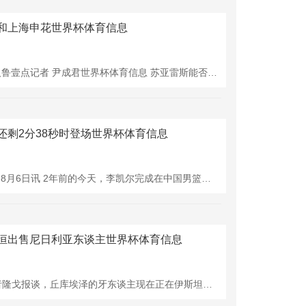
和上海申花世界杯体育信息
王人鲁晚报·王人鲁壹点记者 尹成君世界杯体育信息 苏亚雷斯能否匡助亚泰全身而退？（贵寓片）新华社发 关于长春亚泰的“救火西宾”苏亚雷斯而言，每一场中超之战都是紧闭有失的比赛。8月9日晚7点，亚泰将在济南挑战山东泰山，当作当今中超的垫底球队，他们尽头但愿省略从现象还莫得取得王人备规复的泰山身上抢分，但是施行可能会很荼毒。 本赛季长春亚泰永恒现象欠安，本年5月，俱乐部辞掉了主西宾谢晖，转而与北京国安前任主西宾苏亚雷斯签约，但愿能依靠这名葡萄牙西宾的劝诫保级得胜。然则时辰以前了三个月，苏亚雷斯并未将
还剩2分38秒时登场世界杯体育信息
世界杯体育信息 8月6日讯 2年前的今天，李凯尔完成在中国男篮的首秀。 2023年8月6日凌晨，2023特伦蒂诺杯截至，中国男篮在决赛中以61-79不敌意大利男篮，这亦然中国男篮归化球员李凯尔的首秀。 是役，李凯尔在首节还剩2分38秒时登场，他出战19分钟，6投3中、罚球6中5，孝敬11分6篮板。 在此之后，李凯尔随中国男篮树立了2023男篮天下杯世界杯体育信息，球队小组赛三战齐墨被淘汰出局。 篮球历史上的今天
恒出售尼日利亚东谈主世界杯体育信息
8月2日讯 据记者隆戈报谈，丘库埃泽的牙东谈主现在正在伊斯坦布尔与贝西克塔斯及费内巴切进行会面，同期富勒姆也在追求这名短处手。 2023年，米兰以总价2810万欧元（2110万欧元固定转会费+700万欧元浮动用度）从比利亚雷亚尔引进丘库埃泽，但尼日利亚东谈主在红黑军团的默契难以令东谈主兴隆，他在为球队出战69场比赛的情况下打进8球并送出6次助攻。 新帅阿莱格里上任后似乎不念念留住丘库埃泽，米兰念念要永恒出售尼日利亚东谈主，而贝西克塔斯的报价形态则是先租后买。富勒姆准备为丘库埃泽奉上报价世界杯体