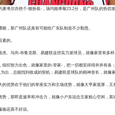
麦考尔亦然个-狠扮装-，场均能孝敬23.2分，是广州队的热
通晓，那广州队还真有可能给广东队制造不少勤恳。
茹素的。
徐杰、马尚-布鲁克斯、易建联这些实力派球员，就像家里有多
，组织智力出色，就像家里的-管家-，把一切都安排得井井有条
量入为出，总能找到收成的契机；易建联是球队的精神首长，就像家
大的优势在于他们的举座实力和主场优势，就像大亨家底厚，又
优势，那即是速率和冲击力，就像小户东说念主家粗心空闲，莫
赢输还真不好说。