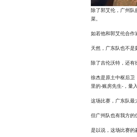
除了郭艾伦，广州队的
菜。
如若他和郭艾伦合作
天然，广东队也不是
除了吉伦沃特，还有
徐杰是原土中枢后卫
里的-账房先生-，
这场比赛，广东队最
但广州队也有我方的
是以说，这场比赛的