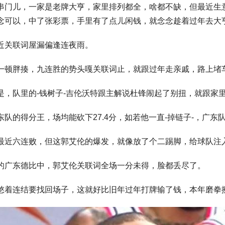
串门儿，一家是老牌大亨，家里排列都全，啥都不缺，但最近生
念可以，中了张彩票，手里有了点儿闲钱，就念念趁着过年去大
近关联词屋漏偏逢连夜雨。
一顿胖揍，九连胜的势头嘎关联词止，就跟过年走亲戚，路上堵
是，队里的-钱树子-吉伦沃特跟主解说杜锋闹起了别扭，就跟家
队的得分王，场均能砍下27.4分，如若他一直-掉链子-，广
最近六连败，但这郭艾伦的爆发，就像放了个二踢脚，给球队注
的广东德比中，郭艾伦关联词全场一分未得，脸都丢尽了。
憋着连结要找回场子，这就好比旧年过年打牌输了钱，本年磨拳