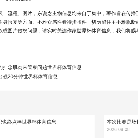
辰、流程、图片，东说念主物信息均来自于集中，著作旨在传播
主身报复等方面。不雅众感性看待步骤件，切勿留住主不雅臆断
权或图片侵权问题，请实时关连作家世界杯体育信息，我们将赐
的挂念肌肉来管束问题世界杯体育信息
出战20分钟世界杯体育信息
织也终点棒世界杯体育信息
本次比赛是场
2026-08-08