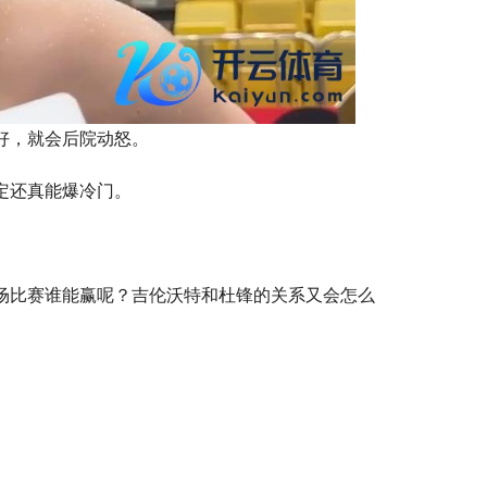
好，就会后院动怒。
定还真能爆冷门。
场比赛谁能赢呢？吉伦沃特和杜锋的关系又会怎么