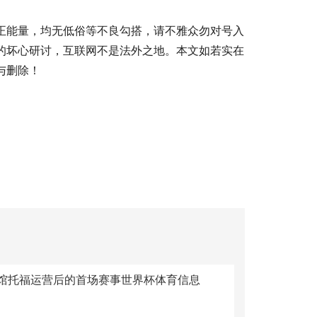
正能量，均无低俗等不良勾搭，请不雅众勿对号入
的坏心研讨，互联网不是法外之地。本文如若实在
与删除！
馆托福运营后的首场赛事世界杯体育信息