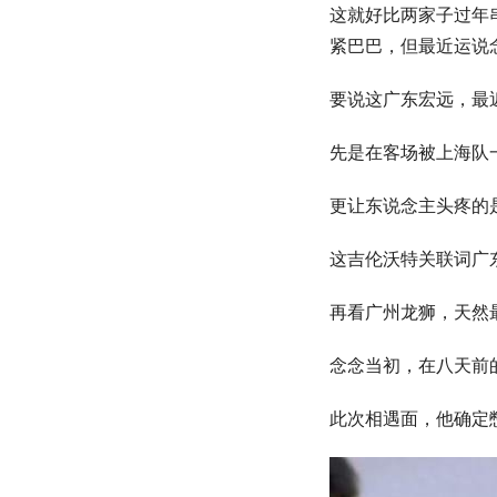
这就好比两家子过年
紧巴巴，但最近运说
要说这广东宏远，最
先是在客场被上海队
更让东说念主头疼的
这吉伦沃特关联词广东
再看广州龙狮，天然
念念当初，在八天前
此次相遇面，他确定