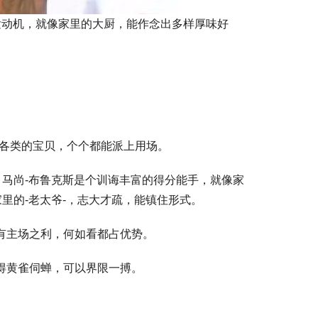
切发动机，就像家里的大厨，能作念出多样厚味好
样各类的宝贝，个个都能派上用场。
；马尚-布鲁克斯是个训诲丰富的得分能手，就像家
里的-老太爷-，志大才疏，能镇住形式。
有主场之利，何如看都占优势。
得黄雀伺蝉，可以界限一搏。