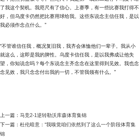
了我这个契机。我咫尺有了信心。上赛季，有一些比赛我打得不
好，但乌度卡仍然把比赛用球给我。这些东说念主信任我，是以
我必须作念点什么。”
“不管谁信任我，概况复旧我，我齐会体恤他们一辈子。我从小
就这么，这即是我的脾性。乌度卡信任我，是以我弗成让他失
望，你知说念吗？每个东说念主齐念念在这里得到见效。我也念
念见效，我只念念付出我的一切，不管我领有什么。”
上一篇：
马竞2-1逆转勒沃库森体育集锦
下一篇：
杜伦暗意：“我嗅觉咱们依然到了这么一个阶段体育集
锦