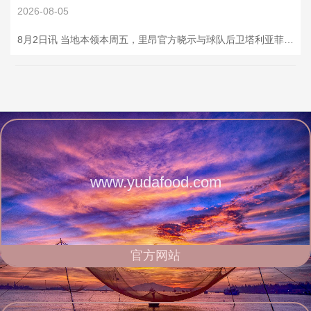
2026-08-05
8月2日讯 当地本领本周五，里昂官方晓示与球队后卫塔利亚菲科续约到2027年。 塔利亚菲科蓝本的合约到今夏欺压，里昂官方晓示球员的条约将蔓延两个赛季至2027年6月30日。自2022年加盟后，塔利亚菲科为里昂出战102场并打入9球。 里昂官方暗意凭借正常的高条目、榜样作用和团队精神，塔利亚菲科起到了看成年青球员榜样和引颈者的作用。而通过此次续约体育集锦，里昂也再次明确理念：依靠警戒丰富的球员为年青球员的成长提供素质和营救。
www.yudafood.com
官方网站