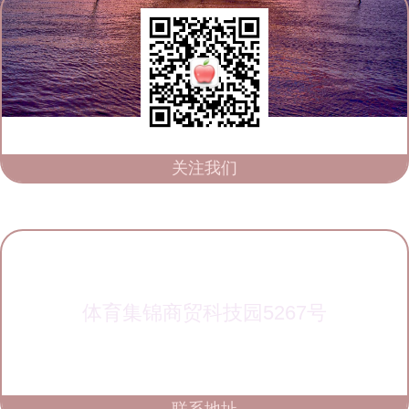
关注我们
体育集锦商贸科技园5267号