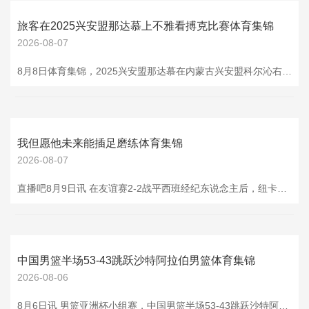
旅客在2025兴安盟那达慕上不雅看搏克比赛体育集锦
2026-08-07
8月8日体育集锦，2025兴安盟那达慕在内蒙古兴安盟科尔沁右翼前旗乌兰毛皆苏木开幕。 这是8月8日在2025兴安盟那达慕上拍摄的速率跑马比赛。新华社记者 马金瑞 摄 8月8日，旅客在2025兴安盟那达慕上不雅看搏克比赛。新华社记者 马金瑞 摄 8月8日，不雅众在2025兴安盟那达慕上不雅看跑马饰演。新华社记者 马金瑞 摄 这是8月8日拍摄的2025兴安盟那达慕开幕式现场。新华社记者 马金瑞 摄 这是8月8日在2025兴安盟那达慕上拍摄的身穿民族衣饰的参赛选手。新华社记者 马金瑞 摄 这是8月8
我但愿他未来能插足磨练体育集锦
2026-08-07
直播吧8月9日讯 在友谊赛2-2战平西班经纪东说念主后，纽卡斯尔主帅埃迪-豪谈到了伊萨克的情况。他暗意，当今很明显无法让伊萨克上场。 埃迪-豪这么谈说念：“咱们一经进行了量度，目下很明显，咱们无法让他随队出战。我不知说念这会执续多久，但这是最新的讯息。” “我虽然但愿伊萨克今天能上场，我但愿他未来能插足磨练，咱们但愿他能和咱们在一齐。让我明确小数，我内心深处并不但愿看到当今的效用，但我以为，对阵维拉时体育集锦，目下的情况不会变嫌。”
中国男篮半场53-43跳跃沙特阿拉伯男篮体育集锦
2026-08-06
8月6日讯 男篮亚洲杯小组赛，中国男篮半场53-43跳跃沙特阿拉伯男篮。 半场比赛，王俊隆起战9分钟，8中4，三分2中1，罚球2中1拿到10分4板1助，正负值+13！ 媒体东谈主赵环宇发文谈到了王俊杰，推行如下： 王俊杰的投篮太安祥了，而况是确凿敢开始，这哪像第一次打国外大赛的面目。留洋不说别的，起码对信心的培养很进军，你天天跟不同肤色的球员抗拒，见了番邦东谈主心不慌。 ​​​ 王俊杰是NCAA旧金山大学的大二学生体育集锦，本赛季出场33次先发24次，场均获得6.2分3.3篮板0.6助攻0.2