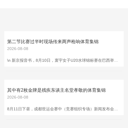
第二节比赛过半时现场传来两声枪响体育集锦
2026-08-08
\n 新京报音书，8月10日，寰宇女子U20水球锦标赛在巴西举行，中国队对阵加拿大队时现场传来枪声。第二节比赛过半时现场传来两声枪响，那时中国队以3比2逾越体育集锦，起原比赛仍在无间。看台上一些不雅众伏低身子，别称裁判也坐窝蹲下并匆促中呼唤球员们游到泳池边侧目。所幸几秒钟后现场未再听到枪声。 \n 赛事把持方确认，枪声来自警方，他们朝天鸣枪是为了驱赶别称窃贼。随后中加两队再行入水，最终中国队以12比8取胜。 \n 视频来自群众网 \n 原标题：中国女子水球队巴西比赛现场突传枪声体育集锦，球员趴
其中有2枚金牌是残疾东谈主名堂孝敬的体育集锦
2026-08-08
8月11日下昼，成都世运会赛中（竞赛组织专场）新闻发布会在成都世运会主媒体中心举行，抵制8月11日体育集锦，世运会赛程照旧过半，已有不少名堂完赛，已产生金牌126枚，10个小项突破赛会记录，中国体育代表团金牌榜暂列第又名。 \n \n 发布会现场。记者 李志峰 摄 \n 发布会上，成都世运会捏委会体育竞赛部（反兴隆剂部）专职副部长陈志先容，抵制8月11日，本次世运会的34个大项60个分项中，26个分项照旧一起完赛，11个分项正在进行中。8月12日以后，好意思式橄榄球、摆脱搏击、无东谈主机、摩托