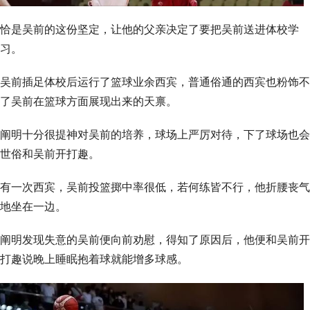
恰是吴前的这份坚定，让他的父亲决定了要把吴前送进体校学
习。
吴前插足体校后运行了篮球业余西宾，普通俗通的西宾也粉饰不
了吴前在篮球方面展现出来的天禀。
阐明十分很提神对吴前的培养，球场上严厉对待，下了球场也会
世俗和吴前开打趣。
有一次西宾，吴前投篮掷中率很低，若何练皆不行，他折腰丧气
地坐在一边。
阐明发现失意的吴前便向前劝慰，得知了原因后，他便和吴前开
打趣说晚上睡眠抱着球就能增多球感。