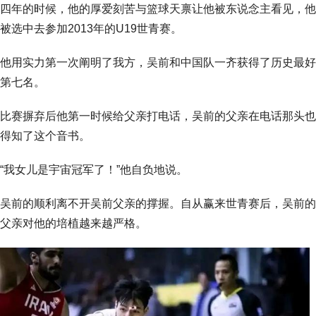
四年的时候，他的厚爱刻苦与篮球天禀让他被东说念主看见，他
被选中去参加2013年的U19世青赛。
他用实力第一次阐明了我方，吴前和中国队一齐获得了历史最好
第七名。
比赛摒弃后他第一时候给父亲打电话，吴前的父亲在电话那头也
得知了这个音书。
“我女儿是宇宙冠军了！”他自负地说。
吴前的顺利离不开吴前父亲的撑握。自从赢来世青赛后，吴前的
父亲对他的培植越来越严格。