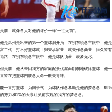
吴前，就像各人对他的评价一样“一往无前”。
他是温州走出来的第一个篮球洞开员，在别东说念主眼中，他是
富二代，打不好篮球就且归秉承家业，就去作念商业，恒久皆有
退路；在别东说念主眼中，他是球队顶薪，表象无尽。
但吴前，他从未因我方的家庭配景优渥而削弱地破除篮球，他一
直皆在把篮球四肢念人命一般去青睐。
能一直打篮球，为国争气，为球队作念孝顺是他的梦念念，99%
的努力和1%的天禀让吴前实现的我方的梦念念。