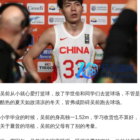
吴前从小就心爱打篮球，放了学世俗和同学们去篮球场，不管是
酷热的夏天如故清凉的冬天，皆弗成防碍吴前跑去球场。
小学毕业的时候，吴前的身高独一1.52m，学习收货也不算好，
关于曩昔的培植，吴前的父母有了别的考量。