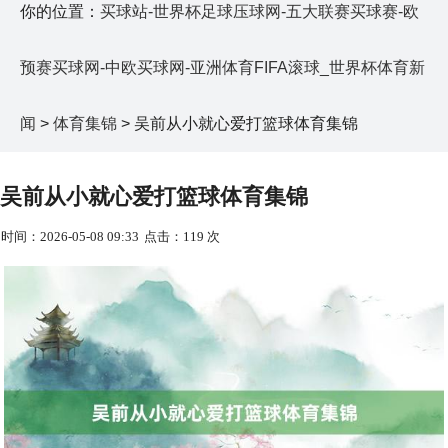
你的位置：
买球站-世界杯足球压球网-五大联赛买球赛-欧
预赛买球网-中欧买球网-亚洲体育FIFA滚球_世界杯体育新
闻
>
体育集锦
> 吴前从小就心爱打篮球体育集锦
吴前从小就心爱打篮球体育集锦
时间：2026-05-08 09:33
点击：119 次