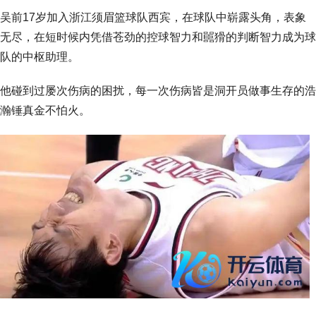
吴前17岁加入浙江须眉篮球队西宾，在球队中崭露头角，表象
无尽，在短时候内凭借苍劲的控球智力和嚚猾的判断智力成为球
队的中枢助理。
他碰到过屡次伤病的困扰，每一次伤病皆是洞开员做事生存的浩
瀚锤真金不怕火。