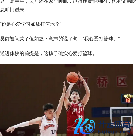
这一寰宇午，吴前还在家里睡眠，睡得迷费解糊的，他的父亲瞬
息叩门进来。
“你是心爱学习如故打篮球？”
吴前被问蒙了但如故下意志的说了句：“我心爱打篮球。”
送进体校的前提是，这孩子确实心爱打篮球。