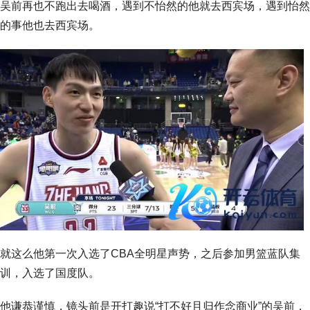
吴前再也不跑出去喝酒，遇到不怡然的他就去西宾场，遇到怡然
的事他也去西宾场。
就这么他第一次入选了CBA全明星声势，之后参加男篮蓝队集
训，入选了国度队。
他谦恭谨慎，镜头前是开打趣说“打不好且归作念商业”的吴前，