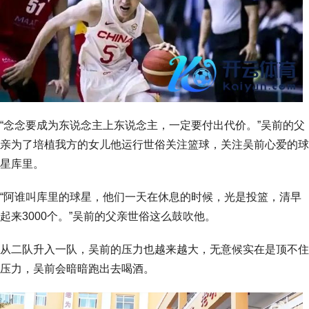
“念念要成为东说念主上东说念主，一定要付出代价。”吴前的父
亲为了培植我方的女儿他运行世俗关注篮球，关注吴前心爱的球
星库里。
“阿谁叫库里的球星，他们一天在休息的时候，光是投篮，清早
起来3000个。”吴前的父亲世俗这么鼓吹他。
从二队升入一队，吴前的压力也越来越大，无意候实在是顶不住
压力，吴前会暗暗跑出去喝酒。