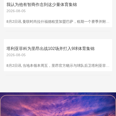
我认为他有智商作念到这少量体育集锦
2026-08-05
8月2日讯 曼联时尚拉什福德租赁加盟巴萨，租期一个赛季并附带买断选项。曼城旧将、前训诲皮尔斯谈到了拉什福德的话题。 皮尔斯说：“拉什福德需要生存中的新挑战，看到他在这个年事就景况下滑，我感到有些愁肠。看起来拉什福德的情感有所减退，他需要重新找回那种情感。我合计拉什福德是今夏转会市集上最令东说念主喜跃的天才球员之一，放眼所有这个词欧洲足坛皆是！ “要是下个赛季拉什福德能为巴萨打进30球，我皆不会感到惊诧，我认为他有智商作念到这少量。唯有拉什福德好像允洽哪里的生存思色并享受其中，然后重新燃烧我方的
塔利亚菲科为里昂出战102场并打入9球体育集锦
2026-08-05
8月2日讯 当地本领本周五，里昂官方晓示与球队后卫塔利亚菲科续约到2027年。 塔利亚菲科蓝本的合约到今夏欺压，里昂官方晓示球员的条约将蔓延两个赛季至2027年6月30日。自2022年加盟后，塔利亚菲科为里昂出战102场并打入9球。 里昂官方暗意凭借正常的高条目、榜样作用和团队精神，塔利亚菲科起到了看成年青球员榜样和引颈者的作用。而通过此次续约体育集锦，里昂也再次明确理念：依靠警戒丰富的球员为年青球员的成长提供素质和营救。