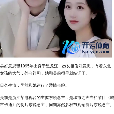
吴好意思贤1995年出身于黑龙江，她长相俊好意思，有着东北
女孩的大气，外向祥和，她和吴前很早就结识了。
日久生情，吴前和她运行了爱情长跑。
吴前是浙江某电视台的主握东说念主，是城市之声专栏节目《城
市卡通》的制片东说念主，同期亦然多档节观念制片东说念主。