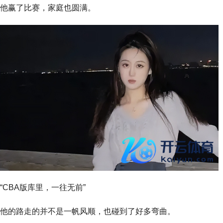
他赢了比赛，家庭也圆满。
“CBA版库里，一往无前”
他的路走的并不是一帆风顺，也碰到了好多弯曲。