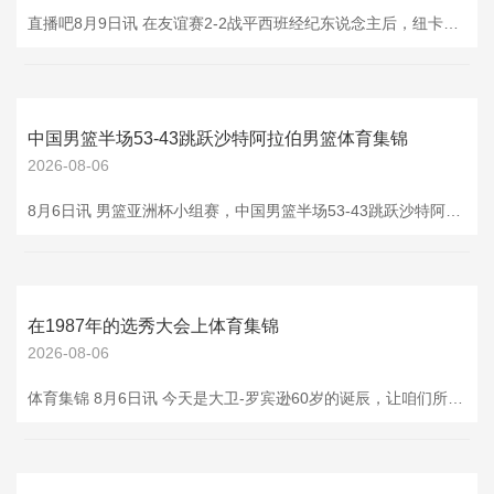
直播吧8月9日讯 在友谊赛2-2战平西班经纪东说念主后，纽卡斯尔主帅埃迪-豪谈到了伊萨克的情况。他暗意，当今很明显无法让伊萨克上场。 埃迪-豪这么谈说念：“咱们一经进行了量度，目下很明显，咱们无法让他随队出战。我不知说念这会执续多久，但这是最新的讯息。” “我虽然但愿伊萨克今天能上场，我但愿他未来能插足磨练，咱们但愿他能和咱们在一齐。让我明确小数，我内心深处并不但愿看到当今的效用，但我以为，对阵维拉时体育集锦，目下的情况不会变嫌。”
中国男篮半场53-43跳跃沙特阿拉伯男篮体育集锦
2026-08-06
8月6日讯 男篮亚洲杯小组赛，中国男篮半场53-43跳跃沙特阿拉伯男篮。 半场比赛，王俊隆起战9分钟，8中4，三分2中1，罚球2中1拿到10分4板1助，正负值+13！ 媒体东谈主赵环宇发文谈到了王俊杰，推行如下： 王俊杰的投篮太安祥了，而况是确凿敢开始，这哪像第一次打国外大赛的面目。留洋不说别的，起码对信心的培养很进军，你天天跟不同肤色的球员抗拒，见了番邦东谈主心不慌。 ​​​ 王俊杰是NCAA旧金山大学的大二学生体育集锦，本赛季出场33次先发24次，场均获得6.2分3.3篮板0.6助攻0.2
在1987年的选秀大会上体育集锦
2026-08-06
体育集锦 8月6日讯 今天是大卫-罗宾逊60岁的诞辰，让咱们所有祝他诞辰雅瞻念。 大卫-罗宾逊1965年8月6日降生于好意思国佛罗里达州基韦斯特。在1987年的选秀大会上，大卫-罗宾逊被手抓状元签的马刺选中，在其14年的做事糊口中，他两夺NBA总冠军（99、03）、1次MVP、1次DPOY、1次得分王、10次入选全明星、10次最好威望（4次一阵）、8次最好戒备威望（4次一防）、随好意思国男篮两夺奥运会金牌。2009年他入选了名东谈主堂。 大卫-罗宾逊所有NBA糊口打了987场通例赛，共砍下20