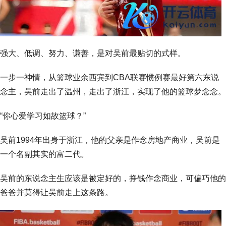
强大、低调、努力、谦善，是对吴前最贴切的式样。
一步一神情，从篮球业余西宾到CBA联赛惯例赛最好第六东说
念主，吴前走出了温州，走出了浙江，实现了他的篮球梦念念。
“你心爱学习如故篮球？”
吴前1994年出身于浙江，他的父亲是作念房地产商业，吴前是
一个名副其实的富二代。
吴前的东说念主生应该是被定好的，挣钱作念商业，可偏巧他的
爸爸并莫得让吴前走上这条路。