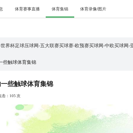
息
体育赛事直播
体育集锦
体育录像/图片
-世界杯足球压球网-五大联赛买球赛-欧预赛买球网-中欧买球网-亚
的一些触球体育集锦
的一些触球体育集锦
点击：105 次