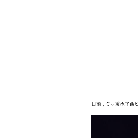
日前，C罗秉承了西