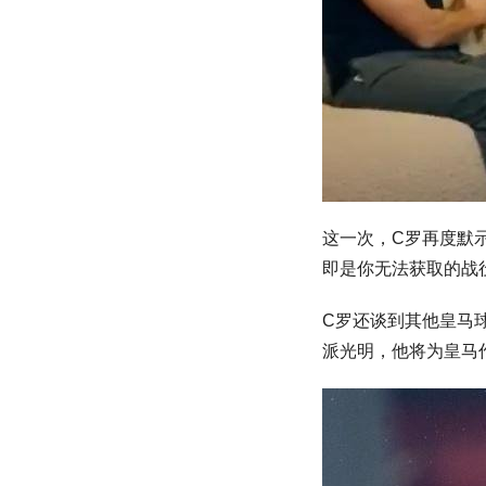
这一次，C罗再度默
即是你无法获取的战役
C罗还谈到其他皇马
派光明，他将为皇马