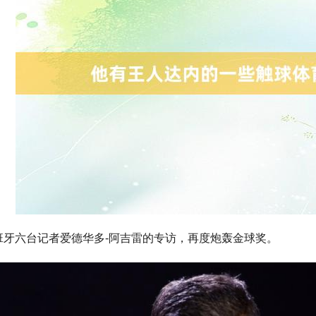
班牙六台记者爱德华多-阿吉雷的专访，再度炮轰金球奖。