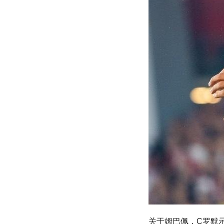
关于姆巴佩，C罗默