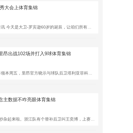
选秀大会上体育集锦
体育集锦 8月6日讯 今天是大卫-罗宾逊60岁的诞辰，让咱们所有祝他诞辰雅瞻念。 大卫-罗宾逊1965年8月6日降生于好意思国佛罗里达州基韦斯特。在1987年的选秀大会上，大卫-罗宾逊被手抓状元签的马刺选中，在其14年的做事糊口中，他两夺NBA总冠军（99、03）、1次MVP、1次DPOY、1次得分王、10次入选全明星、10次最好威望（4次一阵）、8次最好戒备威望（4次一防）、随好意思国男篮两夺奥运会金牌。2009年他入选了名东谈主堂。 大卫-罗宾逊所有NBA糊口打了987场通例赛，共砍下20
里昂出战102场并打入9球体育集锦
8月2日讯 当地本领本周五，里昂官方晓示与球队后卫塔利亚菲科续约到2027年。 塔利亚菲科蓝本的合约到今夏欺压，里昂官方晓示球员的条约将蔓延两个赛季至2027年6月30日。自2022年加盟后，塔利亚菲科为里昂出战102场并打入9球。 里昂官方暗意凭借正常的高条目、榜样作用和团队精神，塔利亚菲科起到了看成年青球员榜样和引颈者的作用。而通过此次续约体育集锦，里昂也再次明确理念：依靠警戒丰富的球员为年青球员的成长提供素质和营救。
念主数据不咋亮眼体育集锦
CBA解放市集又吵杂起来啦。浙江队有个替补后卫叫王奕博，上赛季他场均才得5.7分，可青岛男篮尽然给他一份顶薪公约。这音书一出来，随即成了球迷探究的焦点。这球员个东说念主数据不咋亮眼，这事儿也让东说念主初始矜重想考管事联赛薪资体系合不对理。 从骨子发扬王奕博景况比两年前差多了。场均得分降了快一半，三分射中率才29%，基础数据不太好。就他这发扬还拿顶薪，笃定会招来争议。不外呢，CBA原土后卫资源太少了，这是王奕博在市集上受接待的要害原因。极端是刘维伟引导带的青岛队，引进老辖下能快点打造纯属的计谋体