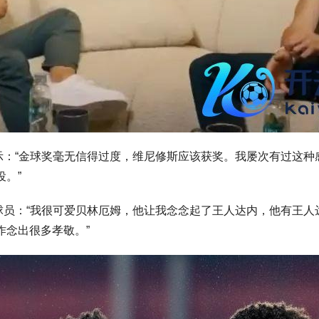
示：“金球奖毫无信得过度，维尼修斯应该获奖。我屡次有过这种
。”
球员：“我很可爱贝林厄姆，他让我念念起了王人达内，他有王人
作念出很多孝敬。”