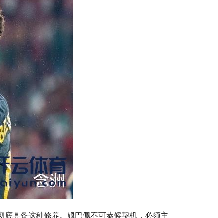
彻底具备这种修养。姆巴佩不可恭候契机，必须主