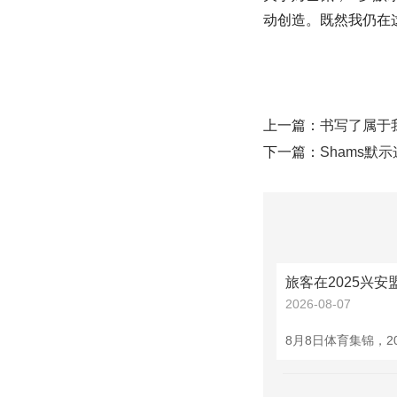
动创造。既然我仍在
上一篇：
书写了属于
下一篇：
Shams
旅客在2025兴
2026-08-07