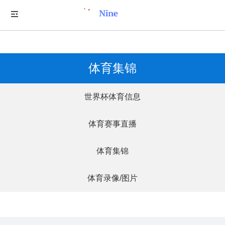
体育集锦
世界杯体育信息
体育赛事直播
体育集锦
体育录像/图片