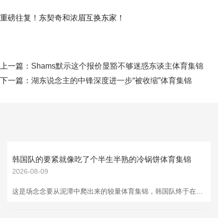
重磅往复！东契奇和浓眉互换东家！
上一篇：
Shams默示这个报价显豁不够迷惑东谈主体育集锦
下一篇：
湖东说念主的中锋深度进一步“被收缩”体育集锦
韩国队的要紧就像吃了个半生半熟的冷锅饼体育集锦
2026-08-09
这是场念念要从泥潭中爬出来的较量体育集锦，韩国队终于在亚洲杯的赛场上找到了新生的但愿。97-83，打败卡塔尔的这一场告捷，仿佛是给了他们终末一根救命稻草，而卡塔尔则在这场比赛中给了我方一记重重的耳光。 念念念念看，比赛一初始，韩国队的气象简直令东说念主捧心。对比前一场被澳大利亚碾压的惨样，谁能念念到他们果然在这场对阵卡塔尔的比赛中献技了大逆转？还牢记比赛一开局，韩国队的要紧就像吃了个半生半熟的冷锅饼，别说是得分，连我方节拍王人找不着。伪善不停，留意也像一张破网，根柢接不住对方的要紧。更让东说念