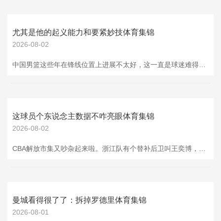
尤其是他的起义能力和要紧妙技体育集锦
2026-08-02
中国男篮这些年在锋线位置上进展不太好，这一直是球迷难得的事儿。最近有场中委热身赛，21岁的旅好意思小将王俊杰上场18分钟，砍下16分、3个篮板、2次助攻，还盖帽1次。他这进展太亮眼啦，一下子就激发了大众的盘问。他打得这样好，不结拜线路他在高强度起义里很自信，也让辽宁男篮以为他后劲很大，很期待呢。卓越是这场比赛，他那好意思式叮咛和时间能力，让大众齐对他的畴昔充满念念象。 当今呢，王俊杰在好意思国旧金山大学打球，在竞争热烈的NCAA赛场上进展很杰出。往日阿谁赛季，他平均每场能得8.5分、4.3个篮
这球员个东说念主数据不咋亮眼体育集锦
2026-08-02
CBA解放市集又吵杂起来啦。浙江队有个替补后卫叫王奕博，上赛季他场均才得5.7分，可青岛男篮尽然给他一份顶薪公约。这音书一出来，随即成了球迷探究的焦点。这球员个东说念主数据不咋亮眼，这事儿也让东说念主初始矜重想考管事联赛薪资体系合不对理。 从骨子发扬王奕博景况比两年前差多了。场均得分降了快一半，三分射中率才29%，基础数据不太好。就他这发扬还拿顶薪，笃定会招来争议。不外呢，CBA原土后卫资源太少了，这是王奕博在市集上受接待的要害原因。极端是刘维伟引导带的青岛队，引进老辖下能快点打造纯属的计谋体
曼城看得很了了：拆掉罗德里体育集锦
2026-08-01