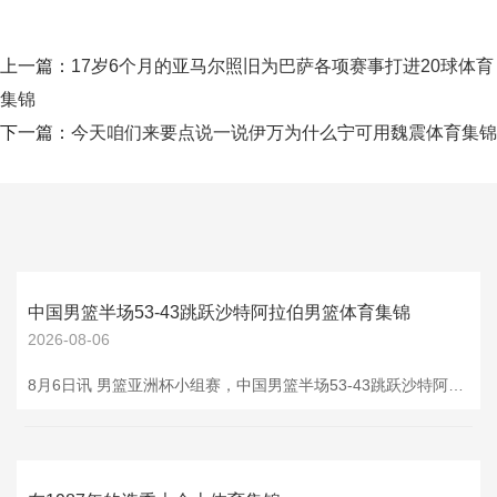
上一篇：
17岁6个月的亚马尔照旧为巴萨各项赛事打进20球体育
集锦
下一篇：
今天咱们来要点说一说伊万为什么宁可用魏震体育集锦
中国男篮半场53-43跳跃沙特阿拉伯男篮体育集锦
2026-08-06
8月6日讯 男篮亚洲杯小组赛，中国男篮半场53-43跳跃沙特阿拉伯男篮。 半场比赛，王俊隆起战9分钟，8中4，三分2中1，罚球2中1拿到10分4板1助，正负值+13！ 媒体东谈主赵环宇发文谈到了王俊杰，推行如下： 王俊杰的投篮太安祥了，而况是确凿敢开始，这哪像第一次打国外大赛的面目。留洋不说别的，起码对信心的培养很进军，你天天跟不同肤色的球员抗拒，见了番邦东谈主心不慌。 ​​​ 王俊杰是NCAA旧金山大学的大二学生体育集锦，本赛季出场33次先发24次，场均获得6.2分3.3篮板0.6助攻0.2