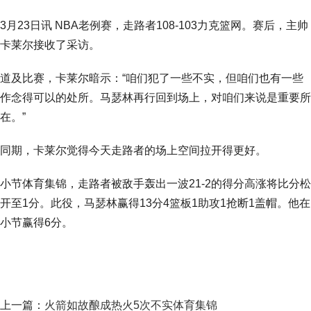
3月23日讯 NBA老例赛，走路者108-103力克篮网。赛后，主帅
卡莱尔接收了采访。
道及比赛，卡莱尔暗示：“咱们犯了一些不实，但咱们也有一些
作念得可以的处所。马瑟林再行回到场上，对咱们来说是重要所
在。”
同期，卡莱尔觉得今天走路者的场上空间拉开得更好。
小节体育集锦，走路者被敌手轰出一波21-2的得分高涨将比分松
开至1分。此役，马瑟林赢得13分4篮板1助攻1抢断1盖帽。他在
小节赢得6分。
上一篇：
火箭如故酿成热火5次不实体育集锦