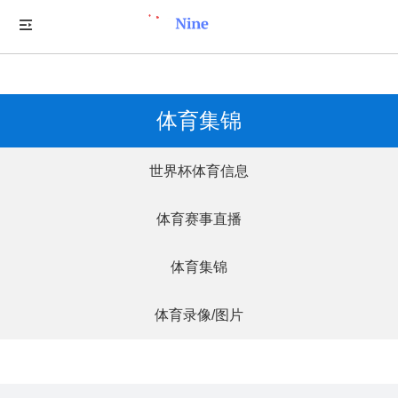
体育集锦
世界杯体育信息
体育赛事直播
体育集锦
体育录像/图片