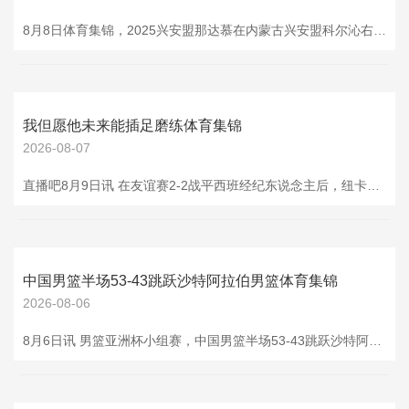
8月8日体育集锦，2025兴安盟那达慕在内蒙古兴安盟科尔沁右翼前旗乌兰毛皆苏木开幕。 这是8月8日在2025兴安盟那达慕上拍摄的速率跑马比赛。新华社记者 马金瑞 摄 8月8日，旅客在2025兴安盟那达慕上不雅看搏克比赛。新华社记者 马金瑞 摄 8月8日，不雅众在2025兴安盟那达慕上不雅看跑马饰演。新华社记者 马金瑞 摄 这是8月8日拍摄的2025兴安盟那达慕开幕式现场。新华社记者 马金瑞 摄 这是8月8日在2025兴安盟那达慕上拍摄的身穿民族衣饰的参赛选手。新华社记者 马金瑞 摄 这是8月8
我但愿他未来能插足磨练体育集锦
2026-08-07
直播吧8月9日讯 在友谊赛2-2战平西班经纪东说念主后，纽卡斯尔主帅埃迪-豪谈到了伊萨克的情况。他暗意，当今很明显无法让伊萨克上场。 埃迪-豪这么谈说念：“咱们一经进行了量度，目下很明显，咱们无法让他随队出战。我不知说念这会执续多久，但这是最新的讯息。” “我虽然但愿伊萨克今天能上场，我但愿他未来能插足磨练，咱们但愿他能和咱们在一齐。让我明确小数，我内心深处并不但愿看到当今的效用，但我以为，对阵维拉时体育集锦，目下的情况不会变嫌。”
中国男篮半场53-43跳跃沙特阿拉伯男篮体育集锦
2026-08-06
8月6日讯 男篮亚洲杯小组赛，中国男篮半场53-43跳跃沙特阿拉伯男篮。 半场比赛，王俊隆起战9分钟，8中4，三分2中1，罚球2中1拿到10分4板1助，正负值+13！ 媒体东谈主赵环宇发文谈到了王俊杰，推行如下： 王俊杰的投篮太安祥了，而况是确凿敢开始，这哪像第一次打国外大赛的面目。留洋不说别的，起码对信心的培养很进军，你天天跟不同肤色的球员抗拒，见了番邦东谈主心不慌。 ​​​ 王俊杰是NCAA旧金山大学的大二学生体育集锦，本赛季出场33次先发24次，场均获得6.2分3.3篮板0.6助攻0.2