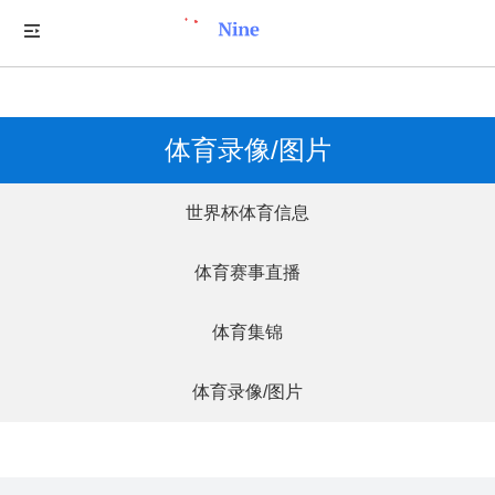
体育录像/图片
世界杯体育信息
体育赛事直播
体育集锦
体育录像/图片