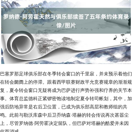
巴塞罗那足球俱乐部在冬季转会窗口的千里寂，并未预示着他们
在转会阛阓上的停滞。跟着西甲联赛财政平允竞赛规章的渐渐规
复，夏令转会窗口无疑将成为巴萨进行声势补强和疗养的关节本
事。体育总监德科正紧锣密饱读地制定夏令转司帐划，其中，加
强后防地异常是右后卫位置，已成为俱乐部高层和教师组的共
鸣。此前与勒沃库森中后卫乔纳森·塔赫的转会传说再次甚嚣尘
上，尽管罗纳德·阿劳霍决定留队，但巴萨对塔赫的酷爱并未因
此而消减。