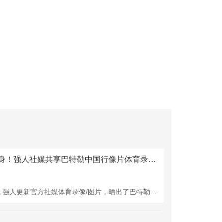
希尔德突袭现身！强人社媒共享巴特勒中国行像片体育录像/图片
虎扑08月09日讯 强人更新官方社媒体育录像/图片，晒出了巴特勒中国行的像片。 原文：Buddy made a surprise visit to Jimmy's China tour（希尔德突袭现身吉米的中国行手脚） 巴特勒上赛季场均不错得回17.5分5.4篮板5.4助攻体育录像/图片。