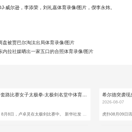
J-威尔逊，李添荣，刘礼嘉体育录像/图片，偰李永炜。
两盘被贾巴尔淘汰出局体育录像/图片
东内拉社媒晒出一家五口的合照体育录像/图片
在成皆举行的技击套路比赛女子太极拳-太极剑名堂中体育录像/图片
2026-08-07
本文转自：宁夏季报 8月8日，卢卓灵在太极剑比赛中。 新华社发 新华社成皆8月8日电 “这是我第一次进入天下级的比赛，病笃之余，更多是本旨。”一套行云流水的作为完成后，走下舞台，卢卓灵依然难掩清脆。 8月8日晚，在成皆举行的技击套路比赛女子太极拳-太极剑名堂中，中国队选手卢卓灵初度进入国际赛事便摘得金牌。这是中国代表团在成皆世运会上赢得的首枚金牌。再过10多天，这个来自广东的密斯将迎来我方22岁的生辰，这枚金牌亦然送给我方最佳的生辰礼物。 天然年齿轻轻，但卢卓灵身上有着永恒熟练太极拳和太极剑变