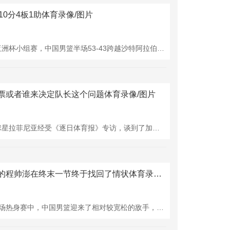
10分4板1助体育录像/图片
8月6日讯 男篮亚洲杯小组赛，中国男篮半场53-43跨越沙特阿拉伯男篮。 半场比赛，王俊越过战9分钟，8中4，三分2中1，罚球2中1拿到10分4板1助，正负值+13！ 媒体东说念主@阿才说球发文谈到了王俊杰，施行如下： 这熟悉度，这敢作念四肢的移交，难以思象这是位20岁的小将，上半场获得10分，这是全队的第二高分体育录像/图片，王俊杰真香！况兼他打球真实具有不雅赏性，十分的雅瞻念。
票或者谁来决定队长这个问题体育录像/图片
8月1日讯 巴萨球星拉菲尼亚经受《逐日体育报》专访，谈到了加盟巴萨三年后的变化、弗里克、拉什福德的加盟、往日。 时隔三年再次经受每体采访，你的梦思是否还是驱散了？还有没驱散的吗？ “我有一个梦思，那即是穿上这件球衣，并至少到公约驱散。上个赛季末，我见效续约，这诠释我的职责完成得还可以。对我来说，这个梦思正在驱散。” 你在这三年有什么变化？ “我如故我，冒昧愈加熟识了，但如故阿谁拉菲尼亚。从第一次起，我就但愿作念好我方的职责，一稔这件球衣踢出好球，是以我可以说，我如故我。” 你当上了队长...
之前发达低迷的程帅澎在终末一节终于找回了情状体育录像/图片
在近期进行的三场热身赛中，中国男篮迎来了相对较宽松的敌手，尽管对方的留意强度并不高，但他们仍然以积极的魄力过问了与寰球篮球接轨的小球计谋，尤其是更加心疼三分球的投射。在这几场比赛中，中国男篮的发达令东说念主惊艳。数据自大，他们在这三场比赛中三分球投篮缱绻71次，射中了30球，射中率高达42.3%，这一收成在球队历史上可谓相当出色。关连词，在亚洲杯前的终末一场热身赛中体育录像/图片，面对波黑队的强力追忆，尤其是他们的三号得离异复出，中国男篮却在高压留意下感受到了压力的增大。 比赛的前三节，中国男