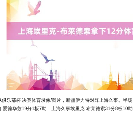
BA俱乐部杯 决赛体育录像/图片，新疆伊力特对阵上海久事。半场新
-爱德华兹19分1板7助；上海久事埃里克-布莱德索31分8板10助