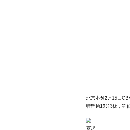
北京本领2月15日C
特皆麟19分3板，罗伯
赛况