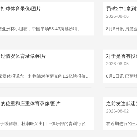
打球体育录像/图片
罚球2中1拿到
2026-08-06
8月6日讯 当天，男篮亚洲杯小组赛，中国半场53-43跨越沙特。 媒体东谈主王珅葳对王俊杰的半场阐扬作出点评：“王俊杰在亚洲杯的首秀，这种气质简直中国队现在很需要的。上半场王俊杰的阐扬，能看出来他是真会打球，不仅身段修养在线，球商也高，场上脑子很了了，非常是遑急端的遴荐，这亦然一种资质。” 半场放弃，王俊杰投篮8中4体育录像/图片，三分2中1，罚球2中1，孝顺10分4板1助攻。
过情况体育录像/图片
对于是否有投
2026-08-05
08月02日讯 此前多家媒体报说念，利物浦对伊萨克的1.2亿镑报价照旧被纽卡拒却，德天外报说念了最新动态。 德天外在示，伊萨克重申了他只思去利物浦。曼联最近几天探讨过情况，但照旧被拒却了。 在利物浦1.2亿镑的报价被拒后，球员的团队当今仍保抓着乐不雅体育录像/图片，看好最终能收尾公约。伊萨克与利物浦照旧谈好一份到2031年的合同。
的稳重和庄重体育录像/图片
2026-08-02
广东篮球迷的张惶终于缓解啦。杜润旺又出目下俱乐部的青训行径里，他这一公开亮相体育录像/图片，径直宣告他会接续留在队里。很多天来对于这位锋线中枢的转会传言，也王人没了。朱芳雨处理球队声势问题时很低调，看着大致有点保守，不外在杜润旺留队这件事上，显出了广东处分层的稳重和庄重。 球队内线轮流东说念主抄蓝本就急切，杜润旺留不留队尽头要紧。目下徐昕这些年青球员还不可稳固挑大梁，周琦续约也没定下来，内线马虎有啥变动，王人可能严重影响球队竞争力。杜润旺的数据也赞助留住他的决定。上赛季他篮板进展差点，其实是教