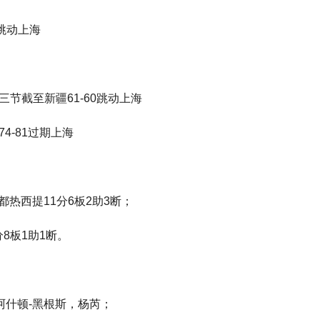
跳动上海
节截至新疆61-60跳动上海
4-81过期上海
都热西提11分6板2助3断；
分8板1助1断。
阿什顿-黑根斯，杨芮；