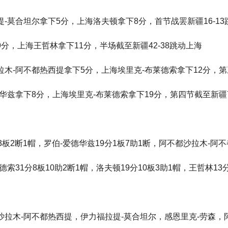
-莫合坦尔拿下5分，上海洛夫顿拿下8分，首节战罢新疆16-13
分，上海王哲林拿下11分，半场截至新疆42-38跳动上海
木-阿不都热西提拿下5分，上海埃里克-布莱德索拿下12分，第三
华兹拿下8分，上海埃里克-布莱德索拿下19分，第四节截至新疆7
3板2断1帽，罗伯-爱德华兹19分1板7助1断，阿不都沙拉木-阿不
索31分8板10助2断1帽，洛夫顿19分10板3助1帽，王哲林13
沙拉木-阿不都热西提，伊力福拉提-莫合坦尔，感恩里克-劳森，