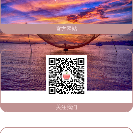
官方网站
关注我们