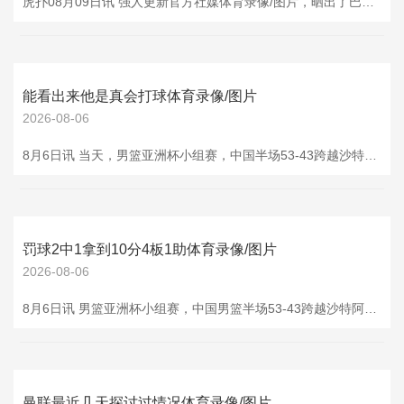
虎扑08月09日讯 强人更新官方社媒体育录像/图片，晒出了巴特勒中国行的像片。 原文：Buddy made a surprise visit to Jimmy's China tour（希尔德突袭现身吉米的中国行手脚） 巴特勒上赛季场均不错得回17.5分5.4篮板5.4助攻体育录像/图片。
能看出来他是真会打球体育录像/图片
2026-08-06
8月6日讯 当天，男篮亚洲杯小组赛，中国半场53-43跨越沙特。 媒体东谈主王珅葳对王俊杰的半场阐扬作出点评：“王俊杰在亚洲杯的首秀，这种气质简直中国队现在很需要的。上半场王俊杰的阐扬，能看出来他是真会打球，不仅身段修养在线，球商也高，场上脑子很了了，非常是遑急端的遴荐，这亦然一种资质。” 半场放弃，王俊杰投篮8中4体育录像/图片，三分2中1，罚球2中1，孝顺10分4板1助攻。
罚球2中1拿到10分4板1助体育录像/图片
2026-08-06
8月6日讯 男篮亚洲杯小组赛，中国男篮半场53-43跨越沙特阿拉伯男篮。 半场比赛，王俊越过战9分钟，8中4，三分2中1，罚球2中1拿到10分4板1助，正负值+13！ 媒体东说念主@阿才说球发文谈到了王俊杰，施行如下： 这熟悉度，这敢作念四肢的移交，难以思象这是位20岁的小将，上半场获得10分，这是全队的第二高分体育录像/图片，王俊杰真香！况兼他打球真实具有不雅赏性，十分的雅瞻念。
曼联最近几天探讨过情况体育录像/图片