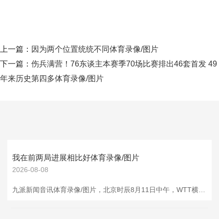
上一篇：
因为两个位置统统不同体育录像/图片
下一篇：
伤兵满营！76东谈主本赛季70场比赛排出46套首发 49
年来历史第四多体育录像/图片
我在前两局进展相比好体育录像/图片
2026-08-08
九派新闻音讯体育录像/图片，北京时辰8月11日中午，WTT横滨冠军赛男单半决赛，王楚钦4-0顺服莫雷加德，收效晋级决赛，他的决赛敌手为刚刚晋级的日本选手张本智和。北京时辰今晚17:30，两东说念主将争夺男单冠军。 \n \n 该场半决赛，王楚钦四局比分为：11-4，11-5，11-1，12-10。 \n 赛后，王楚钦谈与老敌手莫雷加德交手感受：“是我这边进展得相比好，跟莫雷亦然老敌手，全球互有输赢，他一直景色很好，我在前两局进展相比好，掷中率高。” \n 谈到今晚与张本智和的冠军之争，王楚钦称