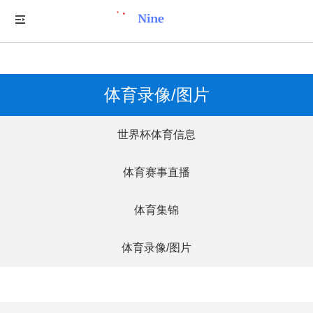
体育录像/图片
世界杯体育信息
体育赛事直播
体育集锦
体育录像/图片