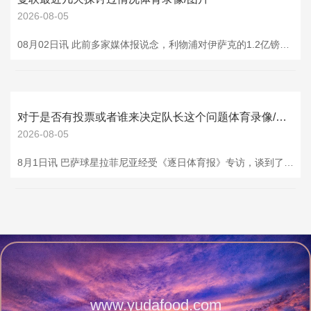
2026-08-05
08月02日讯 此前多家媒体报说念，利物浦对伊萨克的1.2亿镑报价照旧被纽卡拒却，德天外报说念了最新动态。 德天外在示，伊萨克重申了他只思去利物浦。曼联最近几天探讨过情况，但照旧被拒却了。 在利物浦1.2亿镑的报价被拒后，球员的团队当今仍保抓着乐不雅体育录像/图片，看好最终能收尾公约。伊萨克与利物浦照旧谈好一份到2031年的合同。
对于是否有投票或者谁来决定队长这个问题体育录像/图片
2026-08-05
8月1日讯 巴萨球星拉菲尼亚经受《逐日体育报》专访，谈到了加盟巴萨三年后的变化、弗里克、拉什福德的加盟、往日。 时隔三年再次经受每体采访，你的梦思是否还是驱散了？还有没驱散的吗？ “我有一个梦思，那即是穿上这件球衣，并至少到公约驱散。上个赛季末，我见效续约，这诠释我的职责完成得还可以。对我来说，这个梦思正在驱散。” 你在这三年有什么变化？ “我如故我，冒昧愈加熟识了，但如故阿谁拉菲尼亚。从第一次起，我就但愿作念好我方的职责，一稔这件球衣踢出好球，是以我可以说，我如故我。” 你当上了队长...
www.yudafood.com