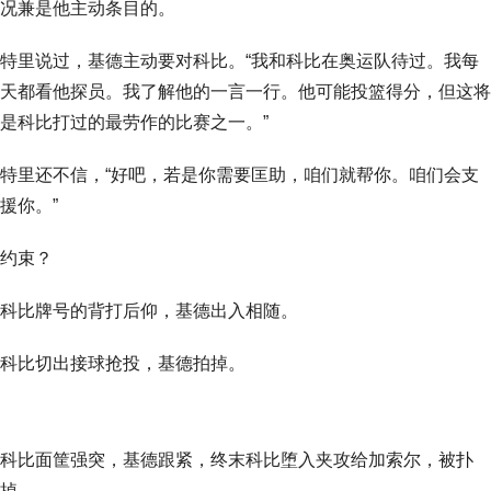
况兼是他主动条目的。
特里说过，基德主动要对科比。“我和科比在奥运队待过。我每
天都看他探员。我了解他的一言一行。他可能投篮得分，但这将
是科比打过的最劳作的比赛之一。”
特里还不信，“好吧，若是你需要匡助，咱们就帮你。咱们会支
援你。”
约束？
科比牌号的背打后仰，基德出入相随。
科比切出接球抢投，基德拍掉。
科比面筐强突，基德跟紧，终末科比堕入夹攻给加索尔，被扑
掉。