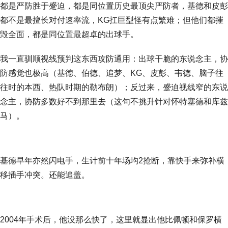
都是严防胜于蹙迫，都是同位置历史最顶尖严防者，基德和皮彭
都不是最擅长对付速率流，KG扛巨型怪有点繁难；但他们都摧
毁全面，都是同位置最超卓的出球手。
我一直驯顺视线预判这东西攻防通用：出球干脆的东说念主，协
防感觉也极高（基德、伯德、追梦、KG、皮彭、韦德、脑子往
往时的本西、热队时期的勒布朗）；反过来，蹙迫视线窄的东说
念主，协防多数好不到那里去（这句不挑升针对怀特塞德和库兹
马）。
基德早年亦然闪电手，生计前十年场均2抢断，靠快手来弥补横
移插手冲突。还能追盖。
2004年手术后，他没那么快了，这里就显出他比佩顿和保罗横