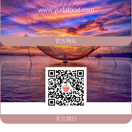
www.yudafood.com
官方网站
关注我们