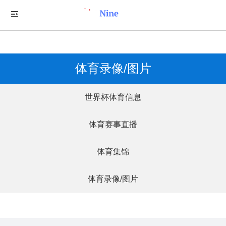
体育录像/图片
世界杯体育信息
体育赛事直播
体育集锦
体育录像/图片