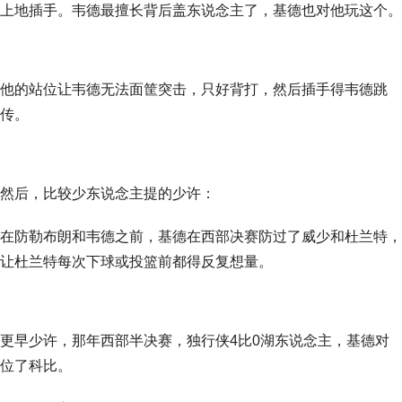
上地插手。韦德最擅长背后盖东说念主了，基德也对他玩这个。
他的站位让韦德无法面筐突击，只好背打，然后插手得韦德跳
传。
然后，比较少东说念主提的少许：
在防勒布朗和韦德之前，基德在西部决赛防过了威少和杜兰特，
让杜兰特每次下球或投篮前都得反复想量。
更早少许，那年西部半决赛，独行侠4比0湖东说念主，基德对
位了科比。