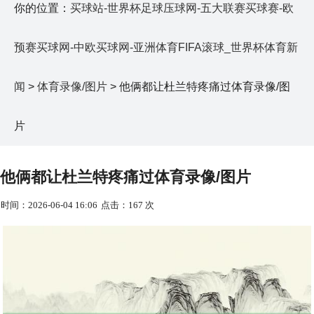
你的位置：
买球站-世界杯足球压球网-五大联赛买球赛-欧
预赛买球网-中欧买球网-亚洲体育FIFA滚球_世界杯体育新
闻
>
体育录像/图片
> 他俩都让杜兰特疼痛过体育录像/图
片
他俩都让杜兰特疼痛过体育录像/图片
时间：2026-06-04 16:06
点击：167 次