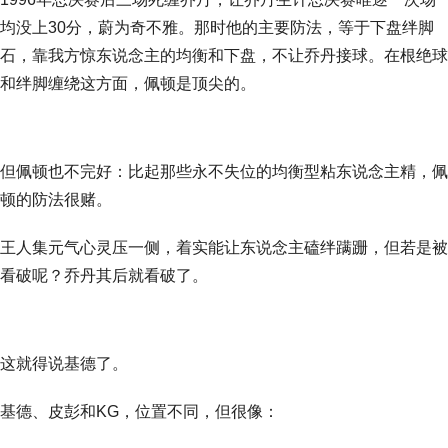
均没上30分，蔚为奇不雅。那时他的主要防法，等于下盘绊脚
石，靠我方惊东说念主的均衡和下盘，不让乔丹接球。在根绝球
和绊脚缠绕这方面，佩顿是顶尖的。
但佩顿也不完好：比起那些永不失位的均衡型粘东说念主精，佩
顿的防法很赌。
王人集元气心灵压一侧，着实能让东说念主磕绊蹒跚，但若是被
看破呢？乔丹其后就看破了。
这就得说基德了。
基德、皮彭和KG，位置不同，但很像：