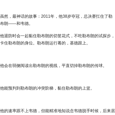
虽然，最神话的故事：2011年，他38岁夺冠，总决赛扛住了勒
布朗——和韦德。
他退防时会一起黏住勒布朗的切筐花式，不吃勒布朗的试探步，
卡住勒布朗的身位。勒布朗运行蓦的，基德跟上。
他会在弱侧阅读出勒布朗的视线，平直切掉勒布朗的传球。
他能预判到勒布朗的冲突阶梯，黏住勒布朗的上篮。
他的速率跟不上韦德，但能精准地知说念韦德脱手时候，后来居