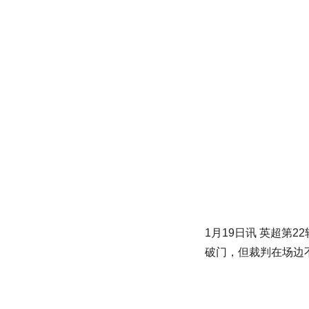
1月19日讯 英超第
破门，但裁判在场边