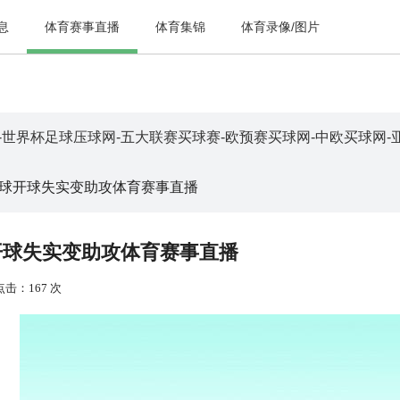
息
体育赛事直播
体育集锦
体育录像/图片
-世界杯足球压球网-五大联赛买球赛-欧预赛买球网-中欧买球网-亚
狂球开球失实变助攻体育赛事直播
开球失实变助攻体育赛事直播
点击：167 次