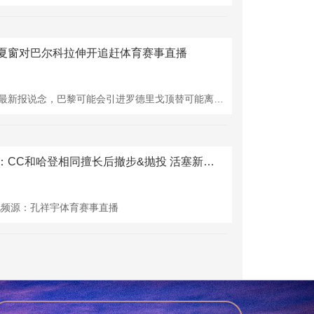
夏窗对巴尔科拉伸开追赶体育赛事直播
笔据塞尔电台的最新报说念，巴黎可能会引进罗德里戈顶替可能离队的巴尔科拉，而弗洛伦蒂诺将罗德里视为引援明确盘算，若要引进，他会躬行介入。 据报说念，利物浦可能在夏窗对巴尔科拉伸开追赶，而巴尔科拉可能的转会迫使巴黎圣日尔曼在阛阓上寻找替代者，这将促使他们酌量进行一项要紧引援，而罗德里戈则是最契合他们需求的选择之一。 罗德里戈有了一个新的转会选择，不错加盟一家或者支付高薪并赐与皇马合理转会费的球队，天然巴黎和皇马因为姆巴佩事件相干垂死，但财富被视为惩办办事体育中任何过往问题的最好形势。 同期，罗德里
媒体东说念主：CC和哈登相同擅长后撤步&抛投 活塞新赛季还得靠年青东说念主体育赛事直播
视频源：孔祥宇体育赛事直播