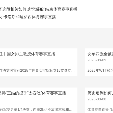
了这段相关如何以“悲催般”结束体育赛事直播
戈-卡洛斯和迪萨西体育赛事直播
任中国女排主教授体育赛事直播
女单四强全被
2026-08-09
8月10日凌晨，中国排协霎时官宣2025年世界女排锦标赛15支参赛队名单，此时距离本日开赛仅剩数小时，激勉各队教授组对备战节律的悔悟。 这份名单隐没四大爆点：辽宁女排主帅赵勇升任国度队后，交班东谈主竟是无名教授马子辉；36岁宿将丁霞以球员兼队长身份再战沙场；朱婷亲妹朱佳荟从河南队名单离奇褪色；蔡斌旧部王云蕗伤愈复出，扛起北京队宝贵大旗。 密集的变局与悬念，让本届全锦赛未开先燃！ 赵勇指挥辽宁女排创下排超18年最恋战绩后，于本年4月潜入升任中国女排主教授，专注于备战世锦赛。 辽宁队帅印空白四个月
起诉”王皓的捏手“太吞吐”体育赛事直播
历史追到如何
2026-08-08
8月10日，WTT横滨冠军赛男单1/4决赛，向鹏2比4不敌张本智和。 赛后，张本智和思要和耕作王皓击掌，但因为王皓其时忙于和向鹏复盘，和张本智和急忙击掌后随即收回手和视野，张本智和向耕作“起诉”王皓的捏手“太吞吐”，“他若何每次王人这么，以致没正眼看我”。 另据北青体育，据东京电视台现场拍摄的视频，横滨冠军赛男单1/4决赛赛后，张本智和完成庆祝行动后走向王皓，王皓主动伸手与张本智和捏手。随后，王皓在现场跟向鹏复盘比赛。 在采访中，张本智和称：“向鹏在仁川拿了冠军，当今亦然宇宙前十名，我以为他的