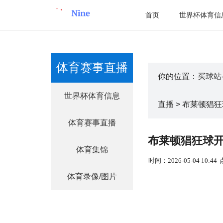
首页
世界杯体育信
体育赛事直播
你的位置：
买球站
世界杯体育信息
直播
> 布莱顿猖
体育赛事直播
布莱顿猖狂球
体育集锦
时间：2026-05-04 10:44
体育录像/图片