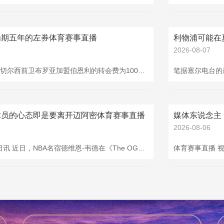
为期五年的左券体育赛事直播
利物浦可能在
2026-08-07
据太空体育的音尘，切尔西前卫布罗亚加盟伯恩利的转会费为1000万镑外加500万镑浮动。 伯恩利官方告示，俱乐部从切尔西签下前卫布罗亚，并与他签下一份为期五年的左券，转会费未公开。 此前媒体报谈称，布罗亚的转会费最高可达2000万镑。 不外太空体育最新报谈称体育赛事直播，布罗亚的转会费为1000万镑固定，外加500万镑浮动。
球员的心态即是要离开迈阿密体育赛事直播
2026-08-06
体育赛事直播 8月6日讯 近日，NBA名宿德维恩-韦德在《The OGs Show》播客节目中谈到了2010年体育赛事直播的休赛期。 韦德说说念：“那时我准备回家乡，加盟芝加哥公牛，那时我行为开脱球员的心态即是要离开迈阿密，然则我接到了来自6号（詹姆斯）的电话，你和我都是相同战抖吧，我那时并莫得念念过和他一王人并肩战争，因为我很可爱咱们之间行为敌手的对决。之后我接到了电话，咱们和他的牙东说念主共同参与了说话，他们说热火有契机同期领有三位明星球员。” 2010年，詹姆斯、韦德和波什聚积迈阿密，并
体育赛事直播 