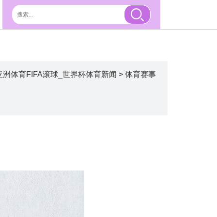
洲体育FIFA滚球_世界杯体育新闻
>
体育赛事