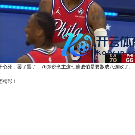
于心死，罢了罢了，76东说念主这七连败怕是要酿成八连败了。
还精彩！