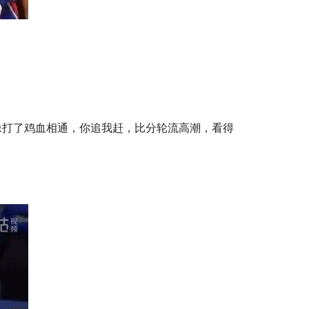
像打了鸡血相通，你追我赶，比分轮流高潮，看得