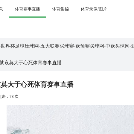
息
体育赛事直播
体育集锦
体育录像/图片
-世界杯足球压球网-五大联赛买球赛-欧预赛买球网-中欧买球网-亚
里就哀莫大于心死体育赛事直播
哀莫大于心死体育赛事直播
点击：78 次