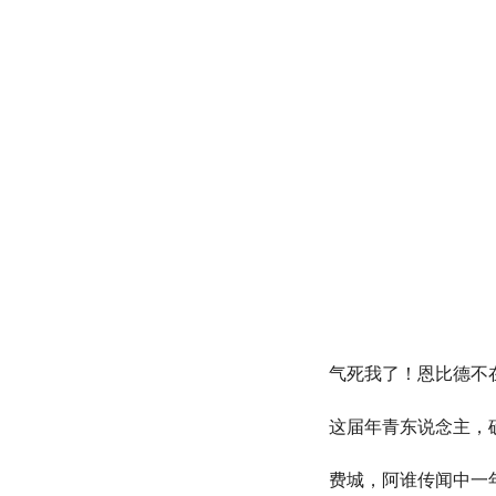
气死我了！恩比德不
这届年青东说念主，
费城，阿谁传闻中一