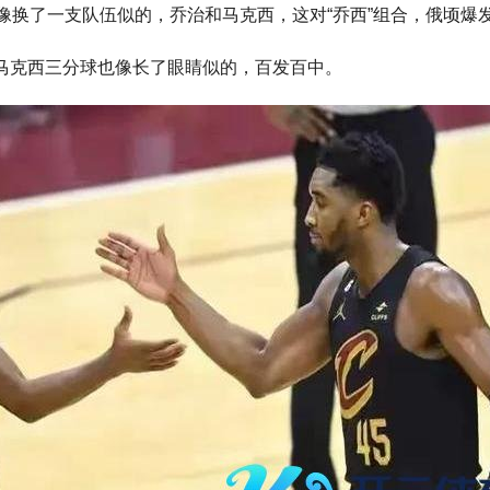
主像换了一支队伍似的，乔治和马克西，这对“乔西”组合，俄顷爆
马克西三分球也像长了眼睛似的，百发百中。