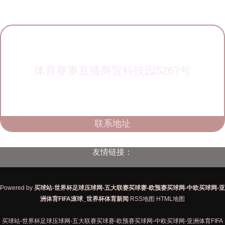
体育赛事直播商贸科技园5267号
联系地址
友情链接：
Powered by
买球站-世界杯足球压球网-五大联赛买球赛-欧预赛买球网-中欧买球网-亚
洲体育FIFA滚球_世界杯体育新闻
RSS地图
HTML地图
买球站-世界杯足球压球网-五大联赛买球赛-欧预赛买球网-中欧买球网-亚洲体育FIFA