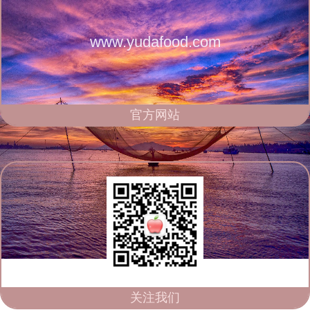
www.yudafood.com
官方网站
关注我们