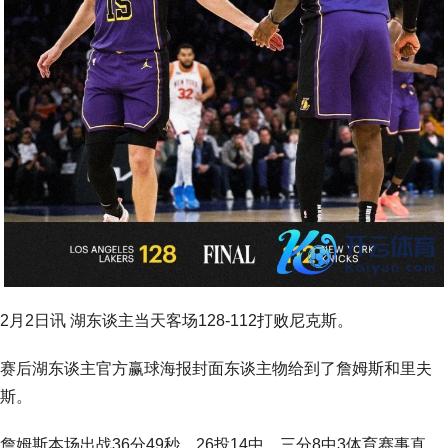
2月2日讯 湖东谈主当天客场128-112打败尼克斯。
赛后湖东谈主官方赢球海报封面东谈主物给到了詹姆斯和里夫
斯。
詹姆斯本场出战36分49秒，26投14中，三分8中3体育赛事直