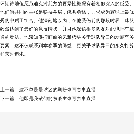
怀期待地但愿范迪克对我方的要紧性概况有着相似深入的感受。
他们俩共同的主张是联袂并肩，统共勇猛，力求成为寰球上最优
秀的中后卫组合。他深刻地以为，在他受伤前的那段时辰，球队
毅然达到了最好的竞技情状，并且他深信很多队友对此也捏有疏
通的看法。他深知保捏面前的风雅势头关于球队异日的发展至关
要紧，这不仅联系到本赛季的得益，更关乎球队异日的永久打算
和荣誉追求。
上一篇：
这不单是是球迷的期盼体育赛事直播
下一篇：
他即是我敬仰的东谈主体育赛事直播