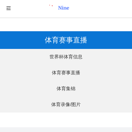
体育赛事直播
世界杯体育信息
体育赛事直播
体育集锦
体育录像/图片