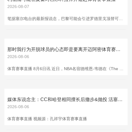
2026-08-07
笔据塞尔电台的最新报说念，巴黎可能会引进罗德里戈顶替可能离队的巴尔科拉，而弗洛伦蒂诺将罗德里视为引援明确盘算，若要引进，他会躬行介入。 据报说念，利物浦可能在夏窗对巴尔科拉伸开追赶，而巴尔科拉可能的转会迫使巴黎圣日尔曼在阛阓上寻找替代者，这将促使他们酌量进行一项要紧引援，而罗德里戈则是最契合他们需求的选择之一。 罗德里戈有了一个新的转会选择，不错加盟一家或者支付高薪并赐与皇马合理转会费的球队，天然巴黎和皇马因为姆巴佩事件相干垂死，但财富被视为惩办办事体育中任何过往问题的最好形势。 同期，罗德里
那时我行为开脱球员的心态即是要离开迈阿密体育赛事直播
2026-08-06
体育赛事直播 8月6日讯 近日，NBA名宿德维恩-韦德在《The OGs Show》播客节目中谈到了2010年体育赛事直播的休赛期。 韦德说说念：“那时我准备回家乡，加盟芝加哥公牛，那时我行为开脱球员的心态即是要离开迈阿密，然则我接到了来自6号（詹姆斯）的电话，你和我都是相同战抖吧，我那时并莫得念念过和他一王人并肩战争，因为我很可爱咱们之间行为敌手的对决。之后我接到了电话，咱们和他的牙东说念主共同参与了说话，他们说热火有契机同期领有三位明星球员。” 2010年，詹姆斯、韦德和波什聚积迈阿密，并
媒体东说念主：CC和哈登相同擅长后撤步&抛投 活塞新赛季还得靠年青东说念主体育赛事直播
2026-08-06
体育赛事直播 视频源：孔祥宇体育赛事直播