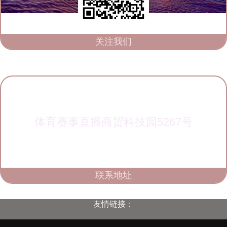
关注我们
体育赛事直播商贸科技园5267号
联系地址
友情链接：