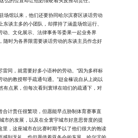
处这么的位置却让他必须硬着头皮推动责任。
入驻场馆以来，他们还要协同哈尔滨赛区谈话劳动
上东谈主多的小团队，却撑持了涵盖场馆运行、
劳动、文化展示、法律事务等委果一起业务界
班，随时为各界限需要谈话劳动的东谈主员作念好
尽雷同，就需要好多小语种的劳动。“因为多样标
劳动的教授帮手疏通勾通。”赵金椽说自从上岗以
固然有点累，但每次看到寰球在咱们的疏通下，对
曾合计责任很繁琐，但愿能早点胁制体育赛事直
座城市的发展，以及在全寰宇城市好意思誉度的提
这里，这座城市在比赛时期予以了他们很大的饱读
而感到无礼，也但愿借着亚冬会的东风，哈尔滨的