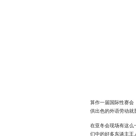
算作一届国际性赛会
供出色的外语劳动就
在亚冬会现场有这么
们中的好多东谈主王