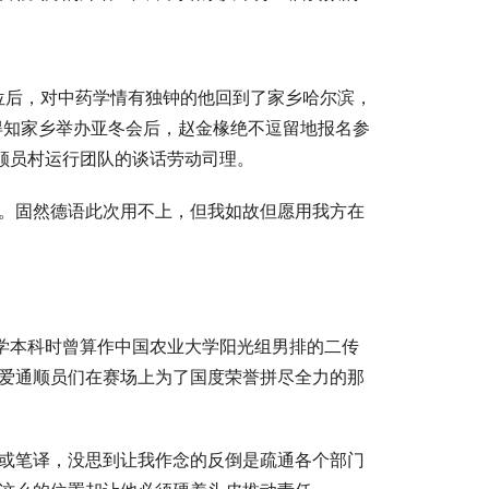
的学位后，对中药学情有独钟的他回到了家乡哈尔滨，
得知家乡举办亚冬会后，赵金椽绝不逗留地报名参
顺员村运行团队的谈话劳动司理。
敬。固然德语此次用不上，但我如故但愿用我方在
学本科时曾算作中国农业大学阳光组男排的二传
心爱通顺员们在赛场上为了国度荣誉拼尽全力的那
译或笔译，没思到让我作念的反倒是疏通各个部门