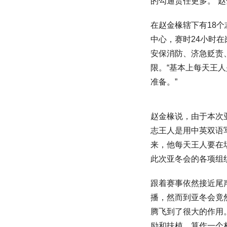
的勾通责任更多。”
在赵金椽辖下有18
中心，赛时24小时
安保消防、济急贬责
限。“基本上每天王
准备。”
赵金椽说，由于本次
志王人是用中英双语
来，他每天王人要在
此次亚冬会的各项组
跟着赛事依然接近尾
播，然而到亚冬会竟
腾飞到了很大的作用
励和扶植。算作一个