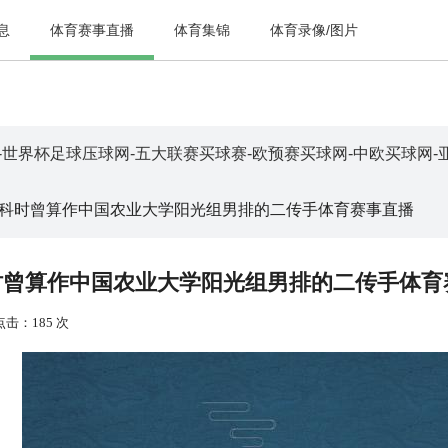
息
体育赛事直播
体育集锦
体育录像/图片
-世界杯足球压球网-五大联赛买球赛-欧预赛买球网-中欧买球网-亚
本科时曾算作中国农业大学阳光组男排的二传手体育赛事直播
时曾算作中国农业大学阳光组男排的二传手体育
点击：185 次