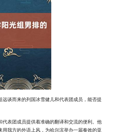
括远谈而来的列国冰雪健儿和代表团成员，能否提
和代表团成员提供着准确的翻译和交流的便利。他
来用我方的外语上风，为哈尔滨举办一届奏效的亚