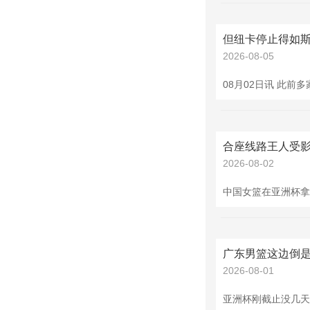
但纽卡停止得如
2026-08-05
合座线路王人受
2026-08-02
广东男篮这边倒
2026-08-01