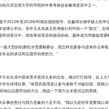
自哈尔滨交易大学药学院的年青考验赵金椽便是其中之一。
椽曾于2013年至2018年时期在德国留学。在赢得生物学硕士
攻读博士学位。算作又名东谈主民考验行列中的一个“新兵”，在
愿劳动责任中。老练掌捏英语和德语的他，最终成为华旗饭馆通
么一届大型的轮廓性冰雪通顺赛会，我怎样也要参与进来作点孝
亚冬会的谈话和志愿劳动努把力。”
平方在生涯中跟体育并莫得太多的交加，偶尔打打排球，在上大
大学生排球比赛。“体育的真理是让参与者敢于冲破自我，我很
也采纳以志愿劳动的方法，挑战一下我方从未曾试过的界限。
所从事的责任与我方思象的十足不同。“我以为是经常需要我口