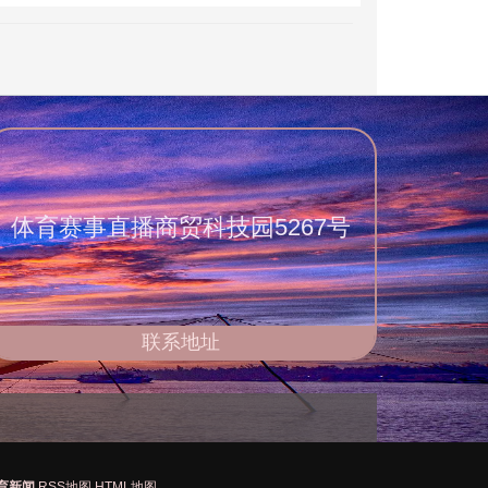
体育赛事直播商贸科技园5267号
联系地址
育新闻
RSS地图
HTML地图