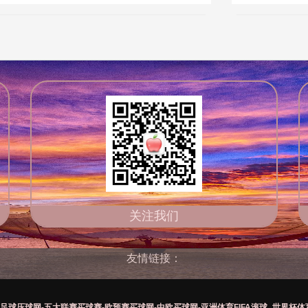
关注我们
友情链接：
足球压球网-五大联赛买球赛-欧预赛买球网-中欧买球网-亚洲体育FIFA滚球_世界杯体