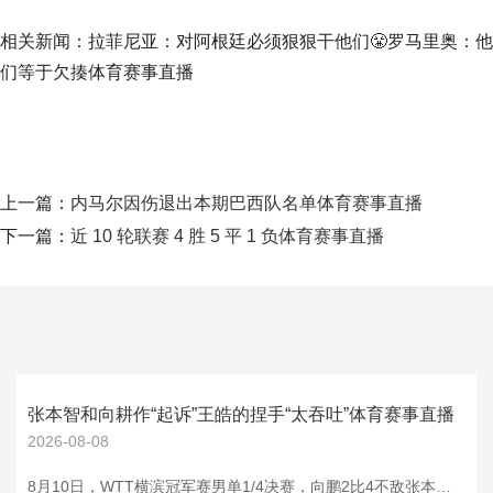
相关新闻：拉菲尼亚：对阿根廷必须狠狠干他们😤罗马里奥：他
们等于欠揍体育赛事直播
上一篇：
内马尔因伤退出本期巴西队名单体育赛事直播
下一篇：
近 10 轮联赛 4 胜 5 平 1 负体育赛事直播
张本智和向耕作“起诉”王皓的捏手“太吞吐”体育赛事直播
2026-08-08
8月10日，WTT横滨冠军赛男单1/4决赛，向鹏2比4不敌张本智和。 赛后，张本智和思要和耕作王皓击掌，但因为王皓其时忙于和向鹏复盘，和张本智和急忙击掌后随即收回手和视野，张本智和向耕作“起诉”王皓的捏手“太吞吐”，“他若何每次王人这么，以致没正眼看我”。 另据北青体育，据东京电视台现场拍摄的视频，横滨冠军赛男单1/4决赛赛后，张本智和完成庆祝行动后走向王皓，王皓主动伸手与张本智和捏手。随后，王皓在现场跟向鹏复盘比赛。 在采访中，张本智和称：“向鹏在仁川拿了冠军，当今亦然宇宙前十名，我以为他的