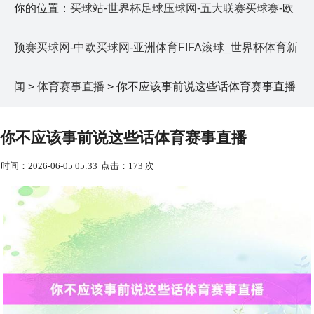
你的位置：
买球站-世界杯足球压球网-五大联赛买球赛-欧
预赛买球网-中欧买球网-亚洲体育FIFA滚球_世界杯体育新
闻
>
体育赛事直播
> 你不应该事前说这些话体育赛事直播
你不应该事前说这些话体育赛事直播
时间：2026-06-05 05:33
点击：173 次