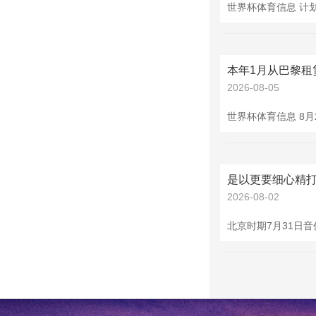
本年1月从巴黎租
2026-08-05
2026-08-02