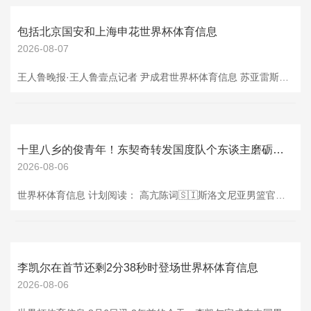
包括北京国安和上海申花世界杯体育信息
2026-08-07
王人鲁晚报·王人鲁壹点记者 尹成君世界杯体育信息 苏亚雷斯能否匡助亚泰全身而退？（贵寓片）新华社发 关于长春亚泰的“救火西宾”苏亚雷斯而言，每一场中超之战都是紧闭有失的比赛。8月9日晚7点，亚泰将在济南挑战山东泰山，当作当今中超的垫底球队，他们尽头但愿省略从现象还莫得取得王人备规复的泰山身上抢分，但是施行可能会很荼毒。 本赛季长春亚泰永恒现象欠安，本年5月，俱乐部辞掉了主西宾谢晖，转而与北京国安前任主西宾苏亚雷斯签约，但愿能依靠这名葡萄牙西宾的劝诫保级得胜。然则时辰以前了三个月，苏亚雷斯并未将
十里八乡的俊青年！东契奇转发国度队个东谈主磨砺照世界杯体育信息
2026-08-06
世界杯体育信息 计划阅读： 高亢陈词🇸🇮斯洛文尼亚男篮官推晒东契奇磨砺片断：他纪念了世界杯体育信息
李凯尔在首节还剩2分38秒时登场世界杯体育信息
2026-08-06