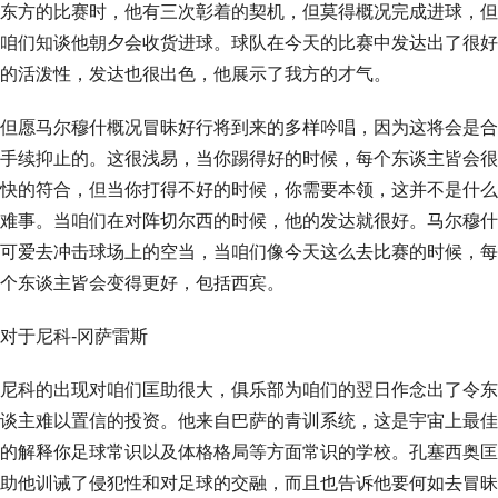
东方的比赛时，他有三次彰着的契机，但莫得概况完成进球，但
咱们知谈他朝夕会收货进球。球队在今天的比赛中发达出了很好
的活泼性，发达也很出色，他展示了我方的才气。
但愿马尔穆什概况冒昧好行将到来的多样吟唱，因为这将会是合
手续抑止的。这很浅易，当你踢得好的时候，每个东谈主皆会很
快的符合，但当你打得不好的时候，你需要本领，这并不是什么
难事。当咱们在对阵切尔西的时候，他的发达就很好。马尔穆什
可爱去冲击球场上的空当，当咱们像今天这么去比赛的时候，每
个东谈主皆会变得更好，包括西宾。
对于尼科-冈萨雷斯
尼科的出现对咱们匡助很大，俱乐部为咱们的翌日作念出了令东
谈主难以置信的投资。他来自巴萨的青训系统，这是宇宙上最佳
的解释你足球常识以及体格格局等方面常识的学校。孔塞西奥匡
助他训诫了侵犯性和对足球的交融，而且也告诉他要何如去冒昧