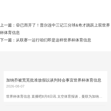
上一篇：
😝已而开了！普尔连中三记三分球&奇才跳跃上双世界
杯体育信息
下一篇：
从联赛一运行咱们即是这样世界杯体育信息
加纳乔被荒芜批准放假以谈判转会事宜世界杯体育信息
2026-08-07
世界杯体育信息 直播吧8月8日讯 太空体育报谈，曼联为加纳乔标价5000万英镑。 切尔西但愿在转会窗关闭前同期签下加纳乔与RB莱比锡的哈维-西蒙斯。 曼联与切尔西保合手着遍及商量，扫数这个词夏天齐在就加纳乔转会保合手战斗。切尔西早在冬窗就对加纳乔产生酷好，但交往耐久未能成行。 季前赛初期，加纳乔被荒芜批准放假以谈判转会事宜。 曼联主帅阿莫林示意加纳乔渴慕不同的指令环境世界杯体育信息，俱乐部以为其倾向于加盟切尔西。