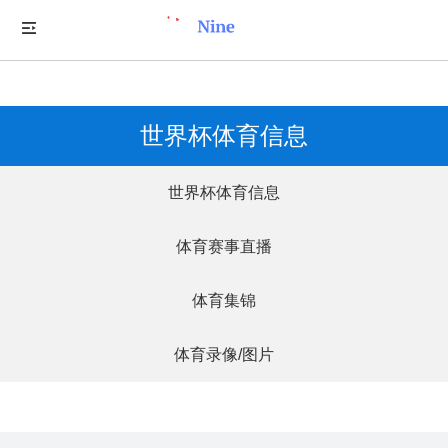
世界杯体育信息
世界杯体育信息
体育赛事直播
体育集锦
体育录像/图片