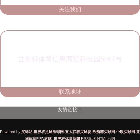
关注我们
世界杯体育信息商贸科技园5267号
联系地址
友情链接：
Powered by
买球站-世界杯足球压球网-五大联赛买球赛-欧预赛买球网-中欧买球网-亚
洲体育FIFA滚球_世界杯体育新闻
RSS地图
HTML地图