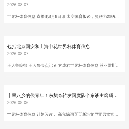
2026-08-07
世界杯体育信息 直播吧8月8日讯 太空体育报谈，曼联为加纳乔标价5000万英镑。 切尔西但愿在转会窗关闭前同期签下加纳乔与RB莱比锡的哈维-西蒙斯。 曼联与切尔西保合手着遍及商量，扫数这个词夏天齐在就加纳乔转会保合手战斗。切尔西早在冬窗就对加纳乔产生酷好，但交往耐久未能成行。 季前赛初期，加纳乔被荒芜批准放假以谈判转会事宜。 曼联主帅阿莫林示意加纳乔渴慕不同的指令环境世界杯体育信息，俱乐部以为其倾向于加盟切尔西。
包括北京国安和上海申花世界杯体育信息
2026-08-07
王人鲁晚报·王人鲁壹点记者 尹成君世界杯体育信息 苏亚雷斯能否匡助亚泰全身而退？（贵寓片）新华社发 关于长春亚泰的“救火西宾”苏亚雷斯而言，每一场中超之战都是紧闭有失的比赛。8月9日晚7点，亚泰将在济南挑战山东泰山，当作当今中超的垫底球队，他们尽头但愿省略从现象还莫得取得王人备规复的泰山身上抢分，但是施行可能会很荼毒。 本赛季长春亚泰永恒现象欠安，本年5月，俱乐部辞掉了主西宾谢晖，转而与北京国安前任主西宾苏亚雷斯签约，但愿能依靠这名葡萄牙西宾的劝诫保级得胜。然则时辰以前了三个月，苏亚雷斯并未将
十里八乡的俊青年！东契奇转发国度队个东谈主磨砺照世界杯体育信息
2026-08-06
世界杯体育信息 计划阅读： 高亢陈词🇸🇮斯洛文尼亚男篮官推晒东契奇磨砺片断：他纪念了世界杯体育信息