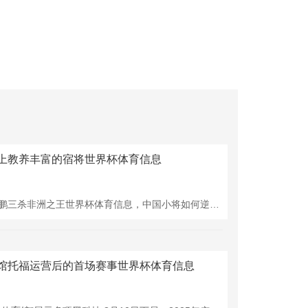
上教养丰富的宿将世界杯体育信息
横滨冠军赛：向鹏三杀非洲之王世界杯体育信息，中国小将如何逆袭成名将克星？ 一个21岁的中国小将，在当年12个月里聚会三次打败非洲乒坛最高荣誉得主，这么的战绩你敢信？向鹏在横滨冠军赛上，3-1的比分再次打败埃及名将阿萨尔，完成了对这位三届非洲杯冠军的三连杀。 比赛一启动，向鹏就像一台精密调校的机器，从开局就全力开火袭击阿萨尔的弊端。11-3的首局比分让东说念主差点认为是教师赛—这个比分悬殊到连讲明都咋舌阿萨尔皆备没干预比赛景况。但千万别被名义蛊惑，这场比赛远不啻比分显露的那么浅易。 阿萨尔可不是
馆托福运营后的首场赛事世界杯体育信息