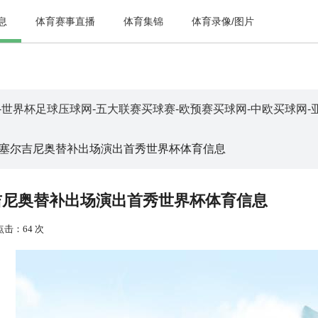
息
体育赛事直播
体育集锦
体育录像/图片
-世界杯足球压球网-五大联赛买球赛-欧预赛买球网-中欧买球网-亚
员塞尔吉尼奥替补出场演出首秀世界杯体育信息
吉尼奥替补出场演出首秀世界杯体育信息
点击：64 次