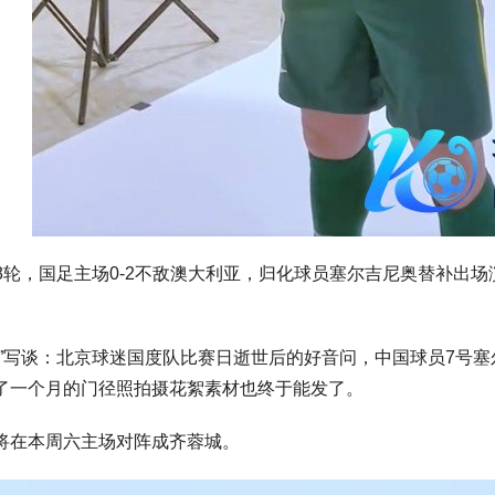
赛第8轮，国足主场0-2不敌澳大利亚，归化球员塞尔吉尼奥替补
军”写谈：北京球迷国度队比赛日逝世后的好音问，中国球员7号
了一个月的门径照拍摄花絮素材也终于能发了。
将在本周六主场对阵成齐蓉城。