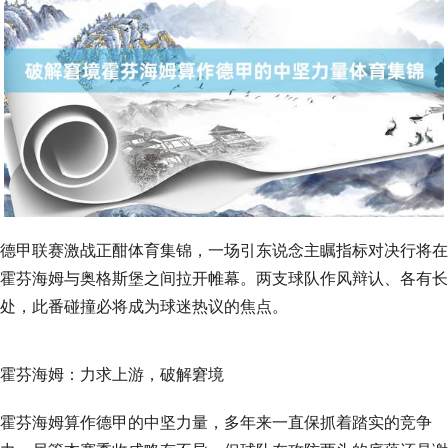
德甲联赛激战正酣体育集锦，一场引东说念主瞩指标对决行将在
霍芬海姆与奥格斯堡之间拉开帷幕。两支球队作风辩认、各有长
处，此番碰撞必将成为球迷热议的焦点。
霍芬海姆：力求上游，破解窘境
霍芬海姆算作德甲的中坚力量，多年来一直保抓着踏实的竞争