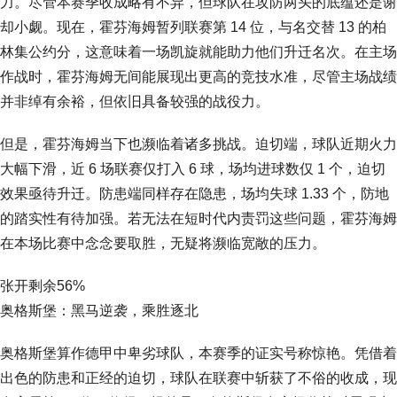
力。尽管本赛季收成略有不异，但球队在攻防两头的底蕴还是谢
却小觑。现在，霍芬海姆暂列联赛第 14 位，与名交替 13 的柏
林集公约分，这意味着一场凯旋就能助力他们升迁名次。在主场
作战时，霍芬海姆无间能展现出更高的竞技水准，尽管主场战绩
并非绰有余裕，但依旧具备较强的战役力。
但是，霍芬海姆当下也濒临着诸多挑战。迫切端，球队近期火力
大幅下滑，近 6 场联赛仅打入 6 球，场均进球数仅 1 个，迫切
效果亟待升迁。防患端同样存在隐患，场均失球 1.33 个，防地
的踏实性有待加强。若无法在短时代内责罚这些问题，霍芬海姆
在本场比赛中念念要取胜，无疑将濒临宽敞的压力。
张开剩余56%
奥格斯堡：黑马逆袭，乘胜逐北
奥格斯堡算作德甲中卑劣球队，本赛季的证实号称惊艳。凭借着
出色的防患和正经的迫切，球队在联赛中斩获了不俗的收成，现