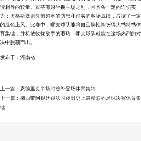
读相等的较量。霍芬海姆坐拥主场之利，且具备一定的迫切实
力；奥格斯堡则凭借超卓的防患和踏实的客场战绩，占据了一定
的脸色上风。比赛中，哪支球队能将自己脾性阐扬得大书特书体
育集锦，并机敏收拢敌手的瑕玷，哪支球队就能在这场热烈的对
决中脱颖而出。
发布于：河南省
上一篇：
恩德里克半场时替补登场体育集锦
下一篇：
梅西带阿根廷跟法国踢出史上最精彩的足球决赛体育集
锦