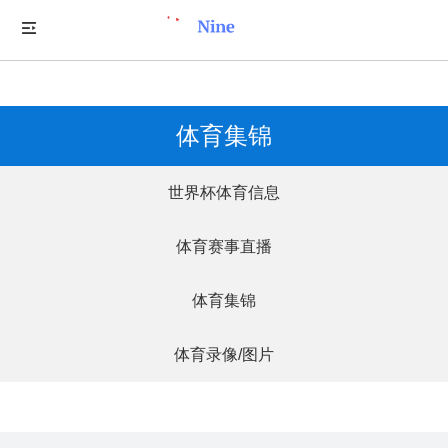
体育集锦
世界杯体育信息
体育赛事直播
体育集锦
体育录像/图片