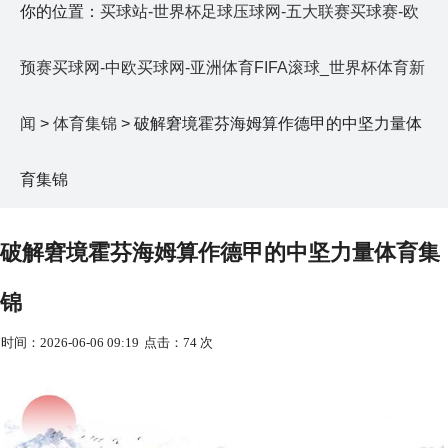
你的位置：
买球站-世界杯足球压球网-五大联赛买球赛-欧
预赛买球网-中欧买球网-亚洲体育FIFA滚球_世界杯体育新
闻
>
体育集锦
> 破解窘境霍芬海姆算作德甲的中坚力量体
育集锦
破解窘境霍芬海姆算作德甲的中坚力量体育集
锦
时间：2026-06-06 09:19
点击：74 次