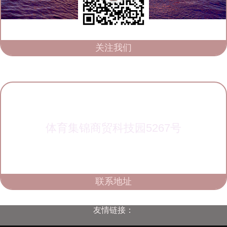
关注我们
体育集锦商贸科技园5267号
联系地址
友情链接：