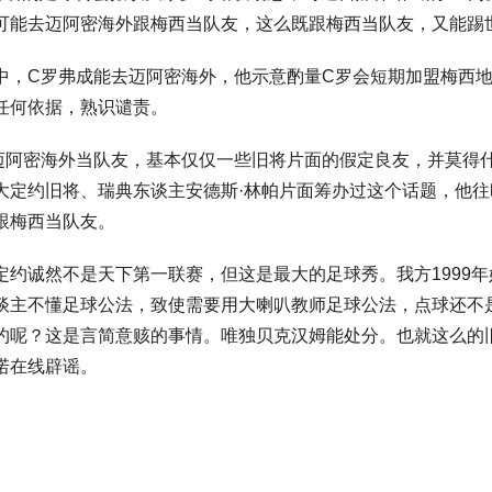
可能去迈阿密海外跟梅西当队友，这么既跟梅西当队友，又能踢
中，C罗弗成能去迈阿密海外，他示意酌量C罗会短期加盟梅西
任何依据，熟识谴责。
迈阿密海外当队友，基本仅仅一些旧将片面的假定良友，并莫得
大定约旧将、瑞典东谈主安德斯·林帕片面筹办过这个话题，他往
跟梅西当队友。
定约诚然不是天下第一联赛，但这是最大的足球秀。我方1999
谈主不懂足球公法，致使需要用大喇叭教师足球公法，点球还不
约呢？这是言简意赅的事情。唯独贝克汉姆能处分。也就这么的
诺在线辟谣。