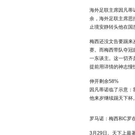
海外足联主席因凡蒂
余，海外足联主席思
止境安静转头他在国
梅西还没文告要踢来
赛。而梅西带队夺冠
一东谈主。这一切齐
提前用详情的神志憧
伸开剩余58%
因凡蒂诺临了示意：
他来岁继续踢天下杯
罗马诺：梅西和C罗
3月29日。天下上