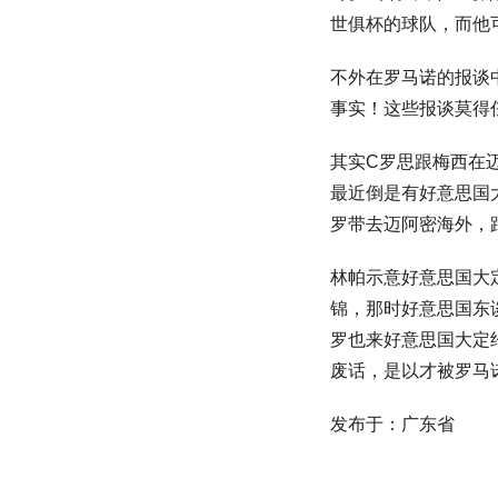
世俱杯的球队，而他
不外在罗马诺的报谈
事实！这些报谈莫得
其实C罗思跟梅西在
最近倒是有好意思国
罗带去迈阿密海外，
林帕示意好意思国大
锦，那时好意思国东
罗也来好意思国大定
废话，是以才被罗马
发布于：广东省