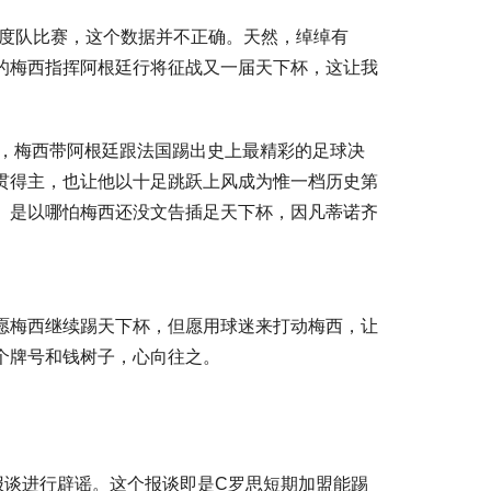
国度队比赛，这个数据并不正确。天然，绰绰有
的梅西指挥阿根廷行将征战又一届天下杯，这让我
杯，梅西带阿根廷跟法国踢出史上最精彩的足球决
贯得主，也让他以十足跳跃上风成为惟一档历史第
。是以哪怕梅西还没文告插足天下杯，因凡蒂诺齐
愿梅西继续踢天下杯，但愿用球迷来打动梅西，让
个牌号和钱树子，心向往之。
报谈进行辟谣。这个报谈即是C罗思短期加盟能踢