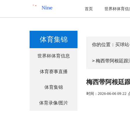
首页
世界杯体育信
体育集锦
你的位置：
买球站
世界杯体育信息
> 梅西带阿根廷
体育赛事直播
梅西带阿根廷
体育集锦
时间：2026-06-06 09:22
体育录像/图片