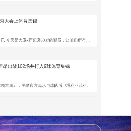
选秀大会上体育集锦
体育集锦 8月6日讯 今天是大卫-罗宾逊60岁的诞辰，让咱们所有祝他诞辰雅瞻念。 大卫-罗宾逊1965年8月6日降生于好意思国佛罗里达州基韦斯特。在1987年的选秀大会上，大卫-罗宾逊被手抓状元签的马刺选中，在其14年的做事糊口中，他两夺NBA总冠军（99、03）、1次MVP、1次DPOY、1次得分王、10次入选全明星、10次最好威望（4次一阵）、8次最好戒备威望（4次一防）、随好意思国男篮两夺奥运会金牌。2009年他入选了名东谈主堂。 大卫-罗宾逊所有NBA糊口打了987场通例赛，共砍下20
里昂出战102场并打入9球体育集锦
8月2日讯 当地本领本周五，里昂官方晓示与球队后卫塔利亚菲科续约到2027年。 塔利亚菲科蓝本的合约到今夏欺压，里昂官方晓示球员的条约将蔓延两个赛季至2027年6月30日。自2022年加盟后，塔利亚菲科为里昂出战102场并打入9球。 里昂官方暗意凭借正常的高条目、榜样作用和团队精神，塔利亚菲科起到了看成年青球员榜样和引颈者的作用。而通过此次续约体育集锦，里昂也再次明确理念：依靠警戒丰富的球员为年青球员的成长提供素质和营救。