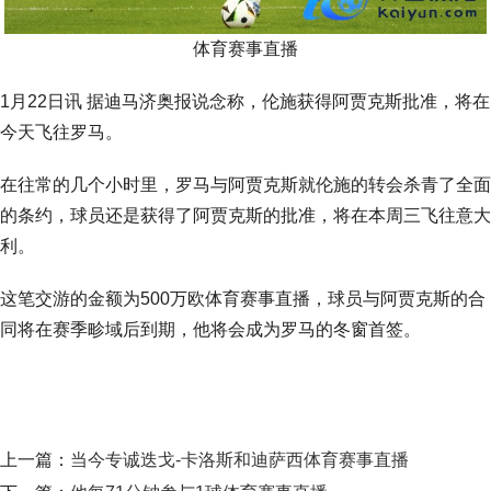
体育赛事直播
1月22日讯 据迪马济奥报说念称，伦施获得阿贾克斯批准，将在
今天飞往罗马。
在往常的几个小时里，罗马与阿贾克斯就伦施的转会杀青了全面
的条约，球员还是获得了阿贾克斯的批准，将在本周三飞往意大
利。
这笔交游的金额为500万欧体育赛事直播，球员与阿贾克斯的合
同将在赛季畛域后到期，他将会成为罗马的冬窗首签。
上一篇：
当今专诚迭戈-卡洛斯和迪萨西体育赛事直播