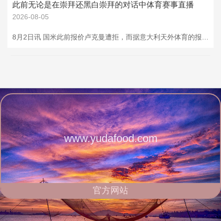
此前无论是在崇拜还黑白崇拜的对话中体育赛事直播
2026-08-05
8月2日讯 国米此前报价卢克曼遭拒，而据意大利天外体育的报谈称，亚特兰大在辩论中从未说起他们对价钱的条目。 报谈中默示在对国米报价的隔绝中，亚特兰大从未为卢克曼开出要价。据意大利天外体育的讯息，此前无论是在崇拜还黑白崇拜的对话中，国米方面齐莫得获取任何干于价钱的信息。 关于国米而言，这一情况是一个明折服号体育赛事直播，即标明亚特兰纰漏出门售这名前卫，也意外就他可能的离队张开辩论。
www.yudafood.com
官方网站