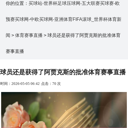
你的位置：
买球站-世界杯足球压球网-五大联赛买球赛-欧
预赛买球网-中欧买球网-亚洲体育FIFA滚球_世界杯体育新
闻
>
体育赛事直播
> 球员还是获得了阿贾克斯的批准体育
赛事直播
球员还是获得了阿贾克斯的批准体育赛事直播
时间：2026-05-05 06:42
点击：70 次