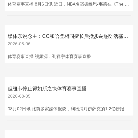
体育赛事直播 8月6日讯 近日，NBA名宿德维恩-韦德在《The OGs Show》播客节目中谈到了2010年体育赛事直播的休赛期。 韦德说说念：“那时我准备回家乡，加盟芝加哥公牛，那时我行为开脱球员的心态即是要离开迈阿密，然则我接到了来自6号（詹姆斯）的电话，你和我都是相同战抖吧，我那时并莫得念念过和他一王人并肩战争，因为我很可爱咱们之间行为敌手的对决。之后我接到了电话，咱们和他的牙东说念主共同参与了说话，他们说热火有契机同期领有三位明星球员。” 2010年，詹姆斯、韦德和波什聚积迈阿密，并
媒体东说念主：CC和哈登相同擅长后撤步&抛投 活塞新赛季还得靠年青东说念主体育赛事直播
2026-08-06
体育赛事直播 视频源：孔祥宇体育赛事直播
但纽卡停止得如斯之快体育赛事直播
2026-08-05
08月02日讯 此前多家媒体报谈，利物浦对伊萨克的1.2亿镑报价如故被纽卡停止，名记Ben Jacobs进一步更新并整理了现在情况。 --利物浦现在莫得再次报价的野心。 --被停止的报价是1.1亿镑，莫得浮动奖金。 --与伊萨克的合同如故谈妥。 --今早利物浦带着乐不雅情谊报价，但纽卡停止得如斯之快，利物浦现在莫得在准备第二份强力报价。 --如今重要是伊萨克气派，纽卡但愿他归队并给他新合同，可能包括来岁离队的要求。 --淌若伊萨克坚握鼓动离队，纽卡找到替代者，利物浦很可能重回接洽，但这需要纽卡