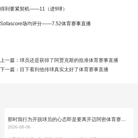
得到要紧契机——11（进9球）
Sofascore场均评分——7.52体育赛事直播
上一篇：
球员还是获得了阿贾克斯的批准体育赛事直播
下一篇：
目下看到他传球真实太好了体育赛事直播
那时我行为开脱球员的心态即是要离开迈阿密体育赛事直播
2026-08-06