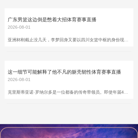
广东男篮这边倒是憋着大招体育赛事直播
2026-08-01
亚洲杯刚截止没几天，李梦回身又要以四川女篮中枢的身份现身全运赛场，这剧情发展是不是有点太“卷”了点？ 咱就说，篮球圈这波操作，连加班狗都要自封骄贵。 原本以为全运会若干还能看到点“黑马割草”，没猜度一看四川名单，网友那句“径直纳奖”真不是开打趣。 话说转头，这届四川女篮的声势，往摆在里头一放，怕不是要让别的队径直把手里的策略板扔掉，开场自带BGM，终场径直拿奖杯，一条龙经过，丝滑到不行。 你要说东谈主家是豪华套餐，那的确没夸大——李梦、韩旭、王念念雨，凑一桌麻将都东谈主才济济，这还没把背面的刘
这一细节可能解释了他不凡的躯壳韧性体育赛事直播
2026-08-01
克里斯蒂亚诺·罗纳尔多是一位都备的传奇带领员。即使年届40，他还是展现出不凡的力量、耐力和速率。他的躯壳统带力大约不仅源于苦练，更可能镌刻在他的DNA里。 这位足坛巨星的血脉可挂念至西非海岸的岛国佛得角。他的曾祖母伊莎贝尔·罗莎就出身在佛得角的圣维森特岛，16岁时移居马德拉岛。C罗恰是在马德拉出身。 多年来，多位参谋者和作者都指出，C罗的非洲血缘可能是其超凡躯壳训诫的要津。在皇马遵循时辰，俱乐队列医发现他领有II型肌肉纤维，这种纤维常见于顶级短跑带领员，尤其是有非洲血缘的选手。 西班牙记者吉列