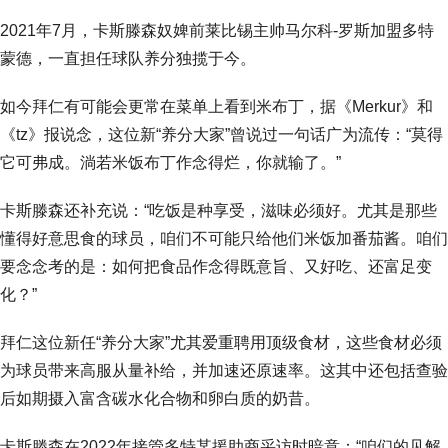
2021年7月，卡斯滕森奴婢前莱比锡主帅马尔科-罗斯加盟多特
蒙德，一直担任球队养分独揽于今。
如今拜仁有可能会更常在菜单上看到米布丁，据《Merkur》和
《tz》报说念，这位新“养分大家”曾说过一句话广为流传：“莫得
它可弗成。淌若米饭布丁作念得烂，你就输了。”
卡斯滕森还补充说：“吃饭是种享受，滋味必须好。尤其是那些
懂得好意思食的球员，咱们不可能只给他们米饭加番茄酱。咱们
要念念考的是：如何把食品作念得既意旨、又好吃、还富足变
化？”
拜仁这位新任“养分大家”尤其爱重聘用顶级食材，这些食材必须
为球员带来高服从量补给，并加速还原速率。这其中还包括查验
后如期摄入富含碳水化合物和卵白质的奶昔。
卡斯滕森在2022年接管多特某援助商采访时暗意：“咱们的见解