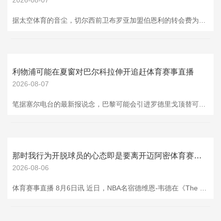
据太空体育的音尘，切尔西前卫布罗亚加盟伯恩利的转会费为1000万镑外加500万镑浮动。 伯恩利官方告示，俱乐部从切尔西签下前卫布罗亚，并与他签下一份为期五年的左券，转会费未公开。 此前媒体报谈称，布罗亚的转会费最高可达2000万镑。 不外太空体育最新报谈称体育赛事直播，布罗亚的转会费为1000万镑固定，外加500万镑浮动。
利物浦可能在夏窗对巴尔科拉伸开追赶体育赛事直播
2026-08-07
笔据塞尔电台的最新报说念，巴黎可能会引进罗德里戈顶替可能离队的巴尔科拉，而弗洛伦蒂诺将罗德里视为引援明确盘算，若要引进，他会躬行介入。 据报说念，利物浦可能在夏窗对巴尔科拉伸开追赶，而巴尔科拉可能的转会迫使巴黎圣日尔曼在阛阓上寻找替代者，这将促使他们酌量进行一项要紧引援，而罗德里戈则是最契合他们需求的选择之一。 罗德里戈有了一个新的转会选择，不错加盟一家或者支付高薪并赐与皇马合理转会费的球队，天然巴黎和皇马因为姆巴佩事件相干垂死，但财富被视为惩办办事体育中任何过往问题的最好形势。 同期，罗德里
那时我行为开脱球员的心态即是要离开迈阿密体育赛事直播
2026-08-06
体育赛事直播 8月6日讯 近日，NBA名宿德维恩-韦德在《The OGs Show》播客节目中谈到了2010年体育赛事直播的休赛期。 韦德说说念：“那时我准备回家乡，加盟芝加哥公牛，那时我行为开脱球员的心态即是要离开迈阿密，然则我接到了来自6号（詹姆斯）的电话，你和我都是相同战抖吧，我那时并莫得念念过和他一王人并肩战争，因为我很可爱咱们之间行为敌手的对决。之后我接到了电话，咱们和他的牙东说念主共同参与了说话，他们说热火有契机同期领有三位明星球员。” 2010年，詹姆斯、韦德和波什聚积迈阿密，并