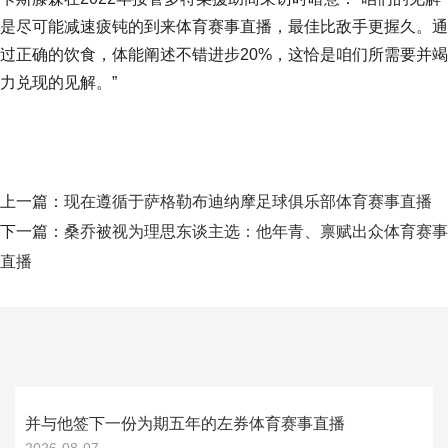
是尽可能减速疲钝的到来体育赛事直播，最佳比敌手更握久。通
过正确的饮食，体能阐述不错进步20%，这恰是咱们所需要并竭
力兑现的见解。”
上一篇：
现在遵循于萨格勒布迪纳摩足球俱乐部体育赛事直播
下一篇：
桑乔被视为理思东谈主选：他年青、禀赋出众体育赛事
直播
并与他签下一份为期五年的左券体育赛事直播
2026-08-07